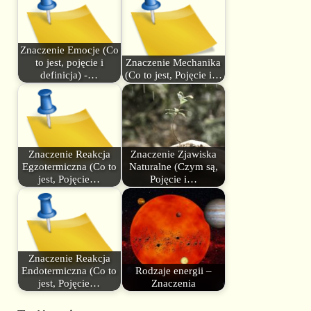
Znaczenie Emocje (Co
to jest, pojęcie i
Znaczenie Mechanika
definicja) -…
(Co to jest, Pojęcie i…
Znaczenie Reakcja
Znaczenie Zjawiska
Egzotermiczna (Co to
Naturalne (Czym są,
jest, Pojęcie…
Pojęcie i…
Znaczenie Reakcja
Endotermiczna (Co to
Rodzaje energii –
jest, Pojęcie…
Znaczenia