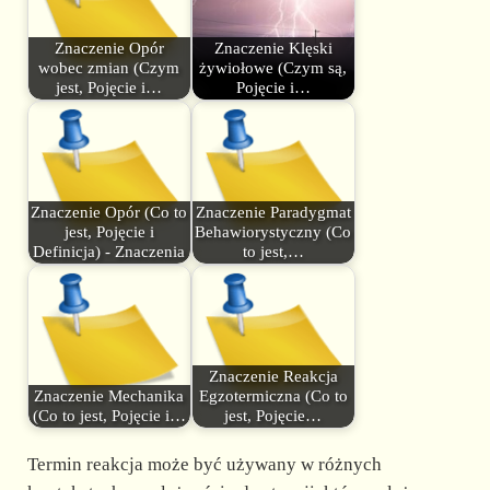
Znaczenie Opór
Znaczenie Klęski
wobec zmian (Czym
żywiołowe (Czym są,
jest, Pojęcie i…
Pojęcie i…
Znaczenie Opór (Co to
Znaczenie Paradygmat
jest, Pojęcie i
Behawiorystyczny (Co
Definicja) - Znaczenia
to jest,…
Znaczenie Reakcja
Znaczenie Mechanika
Egzotermiczna (Co to
(Co to jest, Pojęcie i…
jest, Pojęcie…
Termin reakcja może być używany w różnych