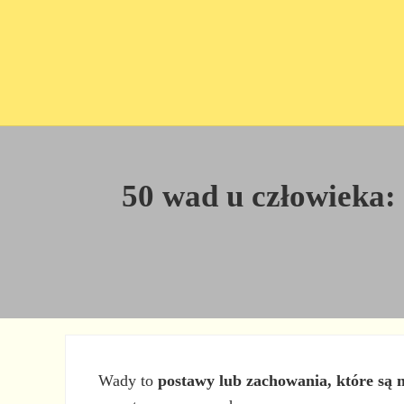
Przejdź do treści
Skip to site footer
50 wad u człowieka:
Wady to
postawy lub zachowania, które są 