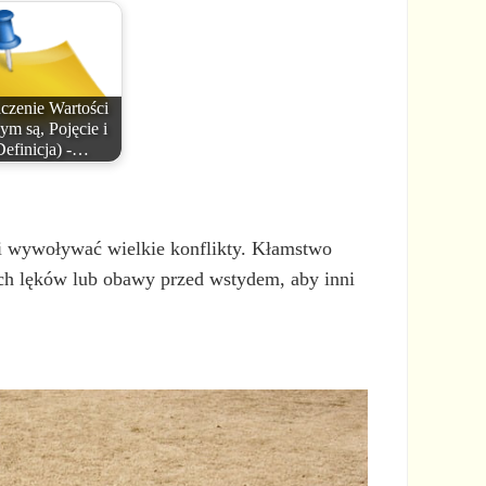
czenie Wartości
ym są, Pojęcie i
Definicja) -…
ci wywoływać wielkie konflikty. Kłamstwo
ch lęków lub obawy przed wstydem, aby inni