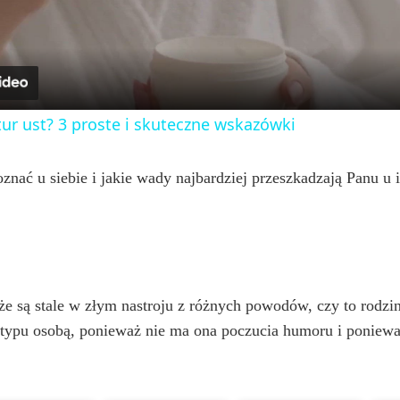
a
y
ur ust? 3 proste i skuteczne wskazówki
V
znać u siebie i jakie wady najbardziej przeszkadzają Panu u 
i
d
m, że są stale w złym nastroju z różnych powodów, czy to rod
e
 typu osobą, ponieważ nie ma ona poczucia humoru i ponieważ 
o