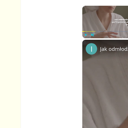
P
U
Jak odmłodz
l
n
a
m
y
u
t
e