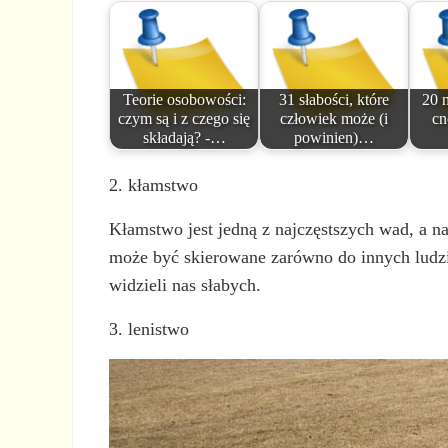
Teorie osobowości:
31 słabości, które
20 
czym są i z czego się
człowiek może (i
cn
składają? -…
powinien)…
2. kłamstwo
Kłamstwo jest jedną z najczęstszych wad, a n
może być skierowane zarówno do innych ludzi
widzieli nas słabych.
3. lenistwo