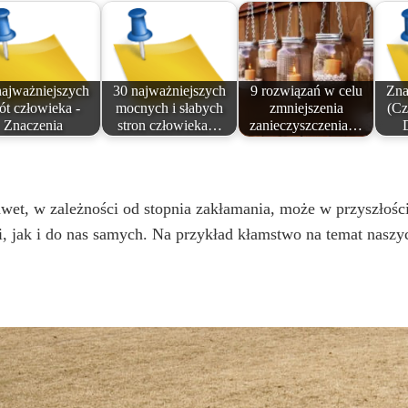
najważniejszych
30 najważniejszych
9 rozwiązań w celu
Zna
ót człowieka -
mocnych i słabych
zmniejszenia
(Cz
Znaczenia
stron człowieka…
zanieczyszczenia…
awet, w zależności od stopnia zakłamania, może w przyszłoś
, jak i do nas samych. Na przykład kłamstwo na temat naszy