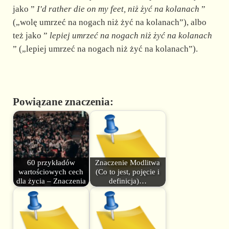
jako ”
I'd
rather die on my feet, niż żyć na kolanach
”
(„wolę umrzeć na nogach niż żyć na kolanach”), albo
też jako ”
lepiej
umrzeć na nogach niż żyć na kolanach
” („lepiej umrzeć na nogach niż żyć na kolanach”).
Powiązane znaczenia:
60 przykładów
Znaczenie Modlitwa
wartościowych cech
(Co to jest, pojęcie i
dla życia – Znaczenia
definicja)…