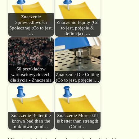
Znaczenie
Sprawiedliwości
Znaczenie Equity (Co
Społecznej (Co to jest,
to jest, pojęcie &
…
definicja) -…
60 przykładów
wartościowych cech
Znaczenie Die Cutting
dla życia - Znaczenia
(Co to jest, pojęcie i…
Znaczenie Better the
Znaczenie More skill
known bad than the
is better than strength
unknown good…
(Co to…