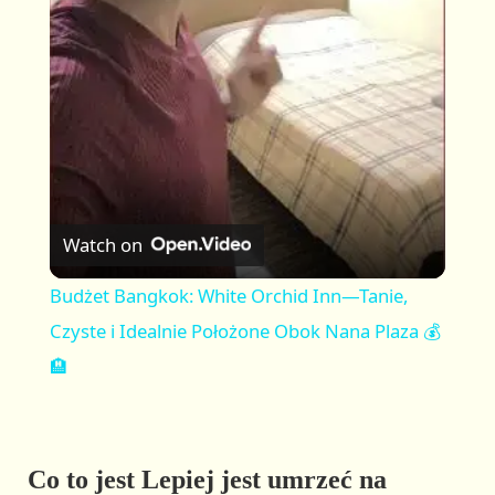
l
a
y
V
Watch on
i
Budżet Bangkok: White Orchid Inn—Tanie,
Czyste i Idealnie Położone Obok Nana Plaza 💰
d
🏨
e
Co to jest Lepiej jest umrzeć na
o