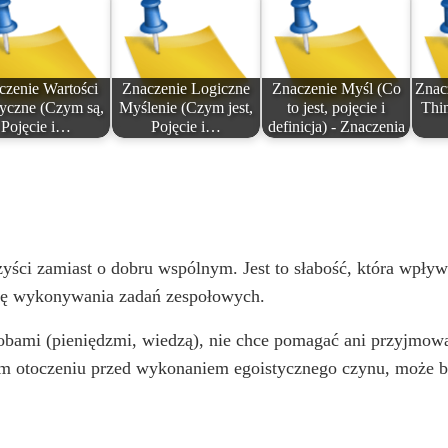
czenie Wartości
Znaczenie Logiczne
Znaczenie Myśl (Co
Znac
tyczne (Czym są,
Myślenie (Czym jest,
to jest, pojęcie i
Thin
Pojęcie i…
Pojęcie i…
definicja) - Znaczenia
ści zamiast o dobru wspólnym. Jest to słabość, która wpływ
ię wykonywania zadań zespołowych.
sobami (pieniędzmi, wiedzą), nie chce pomagać ani przyjmo
zym otoczeniu przed wykonaniem egoistycznego czynu, może 