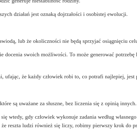
dzic generuje niestabilność rodziny.
ych działań jest oznaką dojrzałości i osobistej ewolucji.
awiodą, lub że okoliczności nie będą sprzyjać osiągnięciu cel
 nie docenia swoich możliwości. To może generować potrzebę k
 ufając, że każdy człowiek robi to, co potrafi najlepiej, je
tóre są uważane za słuszne, bez liczenia się z opinią innych.
się wtedy, gdy człowiek wykonuje zadania według własnego z
 że reszta ludzi również się liczy, robimy pierwszy krok do