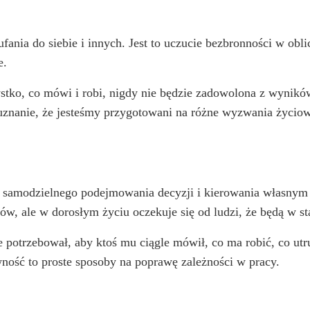
ania do siebie i innych. Jest to uczucie bezbronności w obli
e.
stko, co mówi i robi, nigdy nie będzie zadowolona z wynikó
znanie, że jesteśmy przygotowani na różne wyzwania życi
 samodzielnego podejmowania decyzji i kierowania własnym 
ców, ale w dorosłym życiu oczekuje się od ludzi, że będą w 
 potrzebował, aby ktoś mu ciągle mówił, co ma robić, co utr
wność to proste sposoby na poprawę zależności w pracy.