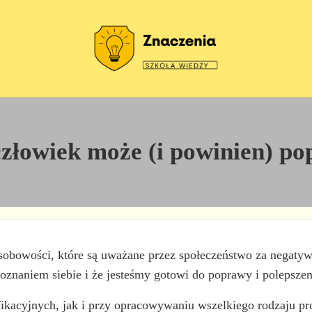
Szkoła wiedzy
Znaczenia
 człowiek może (i powinien) p
osobowości, które są uważane przez społeczeństwo za negatywn
oznaniem siebie i że jesteśmy gotowi do poprawy i polepszeni
acyjnych, jak i przy opracowywaniu wszelkiego rodzaju profi