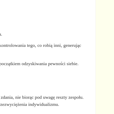
u.
ontrolowania tego, co robią inni, generując
st początkiem odzyskiwania pewności siebie.
dania, nie biorąc pod uwagę reszty zespołu.
 przezwyciężenia indywidualizmu.