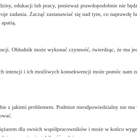
iny, edukacji lub pracy, ponieważ prawdopodobnie nie będzi
oje zadania. Zacząć zastanawiać się nad tym, co naprawdę 
 apatią.
cji. Obłudnik może wykonać czynność, twierdząc, że ma jede
h intencji i ich możliwych konsekwencji może pomóc nam zr
sobie z jakimś problemem. Podmiot nieodpowiedzialny nie ma 
rować.
 ciężarem dla swoich współpracowników i może w końcu wyg