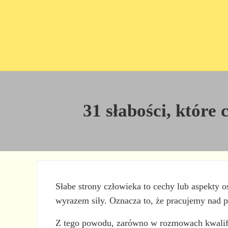
Przejdź do treści
Skip to site footer
31 słabości, które
Słabe strony człowieka to cechy lub aspekty 
wyrazem siły. Oznacza to, że pracujemy nad p
Z tego powodu, zarówno w rozmowach kwalifik