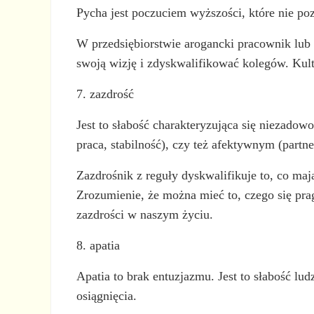
Pycha jest poczuciem wyższości, które nie p
W przedsiębiorstwie arogancki pracownik lub
swoją wizję i zdyskwalifikować kolegów. Kult
7. zazdrość
Jest to słabość charakteryzująca się niezadow
praca, stabilność), czy też afektywnym (partne
Zazdrośnik z reguły dyskwalifikuje to, co maj
Zrozumienie, że można mieć to, czego się pragn
zazdrości w naszym życiu.
8. apatia
Apatia to brak entuzjazmu. Jest to słabość lud
osiągnięcia.