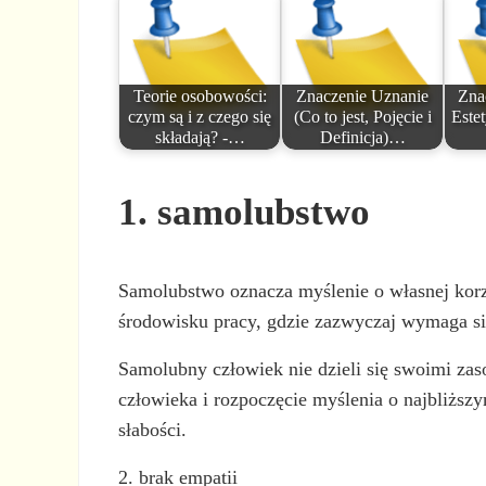
Teorie osobowości:
Znaczenie Uznanie
Zna
czym są i z czego się
(Co to jest, Pojęcie i
Este
składają? -…
Definicja)…
1. samolubstwo
Samolubstwo oznacza myślenie o własnej korzy
środowisku pracy, gdzie zazwyczaj wymaga s
Samolubny człowiek nie dzieli się swoimi za
człowieka i rozpoczęcie myślenia o najbliżs
słabości.
2. brak empatii