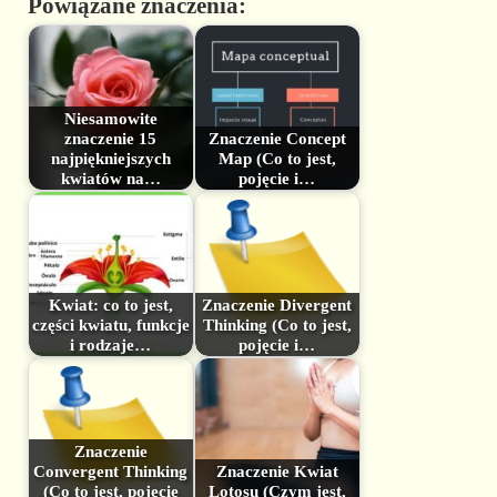
Powiązane znaczenia:
Niesamowite
znaczenie 15
Znaczenie Concept
najpiękniejszych
Map (Co to jest,
kwiatów na…
pojęcie i…
Kwiat: co to jest,
Znaczenie Divergent
części kwiatu, funkcje
Thinking (Co to jest,
i rodzaje…
pojęcie i…
Znaczenie
Convergent Thinking
Znaczenie Kwiat
(Co to jest, pojęcie
Lotosu (Czym jest,