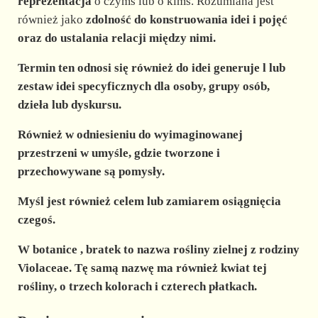
d
reprezentacja
o czymś lub o kimś. Rozumiana jest
również jako
zdolność do konstruowania
idei i pojęć
oraz
do ustalania
relacji
między nimi.
e
Termin ten odnosi się również do
idei generuje
l lub
o
zestaw idei
specyficznych dla osoby, grupy osób,
dzieła lub dyskursu.
Również w odniesieniu do wyimaginowanej
przestrzeni w umyśle, gdzie tworzone i
przechowywane są pomysły.
Myśl jest również
celem
lub
zamiarem
osiągnięcia
czegoś.
W
botanice
, bratek to nazwa
rośliny zielnej
z rodziny
Violaceae. Tę samą nazwę ma również
kwiat
tej
rośliny, o trzech kolorach i czterech płatkach.