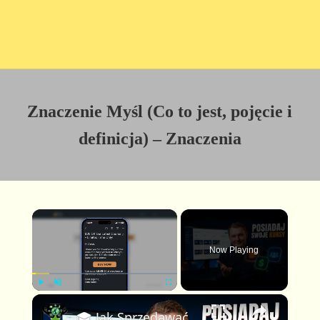
Znaczenie Myśl (Co to jest, pojęcie i
definicja) – Znaczenia
×
Now Playing
×
P
U
F
🎓 Jak Sprzedawać Kursy Online i Zbudować Membership — Pełny Tutorial dla Twórców Kursów
l
n
u