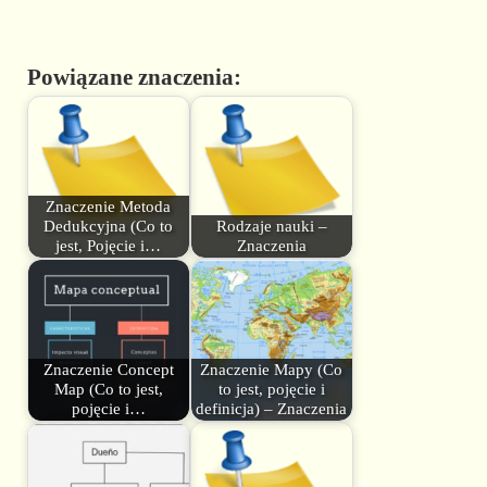
Powiązane znaczenia:
Znaczenie Metoda
Dedukcyjna (Co to
Rodzaje nauki –
jest, Pojęcie i…
Znaczenia
Znaczenie Concept
Znaczenie Mapy (Co
Map (Co to jest,
to jest, pojęcie i
pojęcie i…
definicja) – Znaczenia