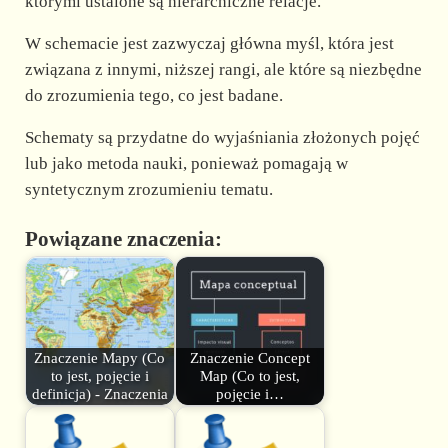
którymi ustalone są hierarchiczne relacje.
W schemacie jest zazwyczaj główna myśl, która jest
związana z innymi, niższej rangi, ale które są niezbędne
do zrozumienia tego, co jest badane.
Schematy są przydatne do wyjaśniania złożonych pojęć
lub jako metoda nauki, ponieważ pomagają w
syntetycznym zrozumieniu tematu.
Powiązane znaczenia:
Znaczenie Mapy (Co
Znaczenie Concept
to jest, pojęcie i
Map (Co to jest,
definicja) - Znaczenia
pojęcie i…