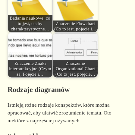
Badania naukowe: co
to jest, cechy
Znaczenie Flowchart
charakterystyczne…
(Co to jest, pojęcie i…
Znaczenie Znaki
Znaczenie
interpunkcyjne (Czym
Organizational Chart
są, Pojęcie i…
(Co to jest, pojęcie…
Rodzaje diagramów
Istnieją różne rodzaje konspektów, które można
opracować, aby ułatwić zrozumienie tematu. Oto
niektóre z najczęściej używanych.