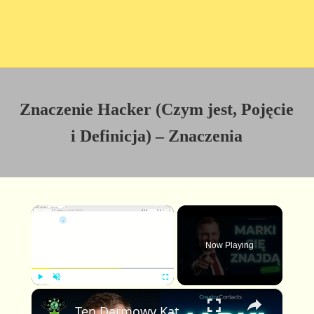
Znaczenie Hacker (Czym jest, Pojęcie
i Definicja) – Znaczenia
×
Now Playing
×
P
U
F
Ten Darmowy Katalog Pozwala Markom Cię Znaleźć — Z Twoimi Stawkami Już Wyświetlonymi
l
n
u