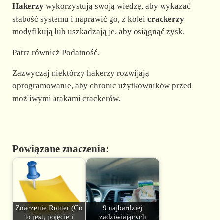
Hakerzy
wykorzystują swoją wiedzę, aby wykazać
słabość systemu i naprawić go, z kolei
crackerzy
modyfikują lub uszkadzają je, aby osiągnąć zysk.
Patrz również Podatność.
Zazwyczaj niektórzy hakerzy rozwijają
oprogramowanie, aby chronić użytkowników przed
możliwymi atakami crackerów.
Powiązane znaczenia:
Znaczenie Router (Co
9 najbardziej
to jest, pojęcie i
zadziwiających