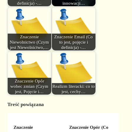
definicja) -…
innowacji…
Znaczenie
Znaczenie Email (Co
Niewolnictwo (Czym
to jest, pojęcie i
jest Niewolnictwo,…
definicja) -…
Znaczenie Opór
wobec zmian (Czym
Realizm literacki: co to
jest, Pojęcie i…
jest, cechy…
Treść powiązana
Znaczenie
Znaczenie Opór (Co