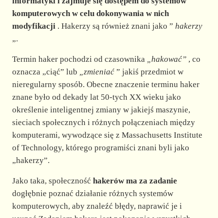
d
informatyki i zajmuje się dostępem do systemów
komputerowych w celu dokonywania w nich
modyfikacji
. Hakerzy są również znani jako ”
hakerzy
e
„.
o
Termin haker pochodzi od czasownika
„hakować”
, co
oznacza „ciąć” lub
„zmieniać
” jakiś przedmiot w
nieregularny sposób. Obecne znaczenie terminu haker
znane było od dekady lat 50-tych XX wieku jako
określenie inteligentnej zmiany w jakiejś maszynie,
sieciach społecznych i różnych połączeniach między
komputerami, wywodzące się z Massachusetts Institute
of Technology, którego programiści znani byli jako
„hakerzy”.
Jako taka, społeczność
hakerów ma za zadanie
dogłębnie poznać działanie różnych systemów
komputerowych, aby znaleźć błędy, naprawić je i