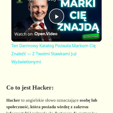
a
m
l
y
u
l
t
s
P
e
c
r
Watch on
e
l
e
Ten Darmowy Katalog Pozwala Markom Cię
n
a
Znaleźć — Z Twoimi Stawkami Już
Wyświetlonymi
y
V
Co to jest Hacker:
i
Hacker
to angielskie słowo oznaczające
osobę lub
społeczność, która posiada wiedzę z zakresu