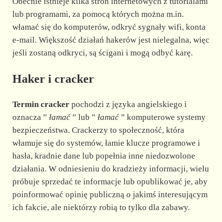
Obecnie istnieje kilka stron internetowych z tutorialami
lub programami, za pomocą których można m.in.
włamać się do komputerów, odkryć sygnały wifi, konta
e-mail. Większość działań hakerów jest nielegalna, więc
jeśli zostaną odkryci, są ścigani i mogą odbyć karę.
Haker i cracker
Termin cracker
pochodzi z języka angielskiego i
oznacza ”
łamać
” lub ”
łamać
” komputerowe systemy
bezpieczeństwa. Crackerzy to społeczność, która
włamuje się do systemów, łamie klucze programowe i
hasła, kradnie dane lub popełnia inne niedozwolone
działania. W odniesieniu do kradzieży informacji, wielu
próbuje sprzedać te informacje lub opublikować je, aby
poinformować opinię publiczną o jakimś interesującym
ich fakcie, ale niektórzy robią to tylko dla zabawy.