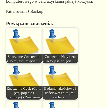
komputerowego w celu uzyskania jakiejś korzyści.
Patrz również Backup.
Powiązane znaczenia:
Znaczenie Czasownik
Znaczenie Netykieta
(Co to jest, Pojęcie i…
(Co to jest, pojęcie i…
Znaczenie Geek (Co to
Badania jakościowe i
jest, pojęcie i
ilościowe: co to jest,
definicja) - Znaczenia
cechy i…