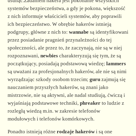
usunąć.Zadaniem hakera jest pokonanie wszystkich
systemów bezpieczeństwa, a gdy je pokona, większość
z nich informuje właścicieli systemów, aby poprawili
ich bezpieczeństwo. W obrębie hakerów istnieją
podgrupy, główne z nich to:
wannabe
są identyfikowani
przez posiadanie pragnień przynależności do tej
społeczności, ale przez to, że zaczynają, nie są w niej
rozpoznawani,
newbies
charakteryzują się tym, że są
początkujący, posiadają podstawową wiedzę;
lammers
są uważani za profesjonalnych hakerów, ale nie są nimi
wyrządzając szkody osobom trzecim;
guru
zajmują się
nauczaniem przyszłych hakerów, są znani jako
mistrzowie, nie są aktywni, ale nadal studiują, ćwiczą i
wyjaśniają podstawowe techniki,
phreaker
to ludzie z
rozległą wiedzą m.in. w zakresie telefonów
modułowych i telefonów komórkowych.
Ponadto istnieją różne
rodzaje hakerów
i są one