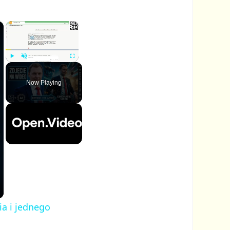
×
×
P
U
F
l
n
u
Now Playing
a
m
l
y
u
l
t
s
e
c
r
e
e
n
ia i jednego