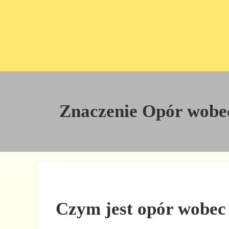
Przejdź do treści
Skip to site footer
Znaczenie Opór wobec 
Czym jest opór wobec