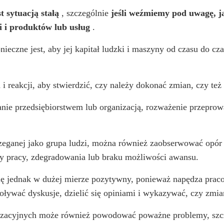
st sytuacją stałą
, szczególnie
jeśli weźmiemy pod uwagę, ja
i i produktów lub usług
.
ieczne jest, aby jej kapitał ludzki i maszyny od czasu do c
i reakcji, aby stwierdzić, czy należy dokonać zmian, czy też 
nie przedsiębiorstwem lub organizacją, rozważenie przeprow
rzeganej jako grupa ludzi, można również zaobserwować opór
y pracy, zdegradowania lub braku możliwości awansu.
ię jednak w dużej mierze pozytywny, ponieważ napędza pra
ływać dyskusje, dzielić się opiniami i wykazywać, czy zmian
anizacyjnych może również powodować poważne problemy, sz