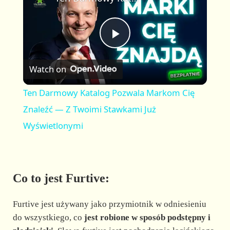
a
m
l
y
u
l
t
s
P
e
c
r
Watch on
e
l
e
Ten Darmowy Katalog Pozwala Markom Cię
n
a
Znaleźć — Z Twoimi Stawkami Już
Wyświetlonymi
y
V
Co to jest Furtive:
i
Furtive jest używany jako przymiotnik w odniesieniu
do wszystkiego, co
jest robione w sposób podstępny i