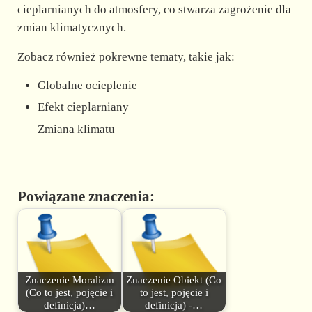
cieplarnianych do atmosfery, co stwarza zagrożenie dla
zmian klimatycznych.
Zobacz również pokrewne tematy, takie jak:
Globalne ocieplenie
Efekt cieplarniany
Zmiana klimatu
Powiązane znaczenia:
Znaczenie Moralizm
Znaczenie Obiekt (Co
(Co to jest, pojęcie i
to jest, pojęcie i
definicja)…
definicja) -…