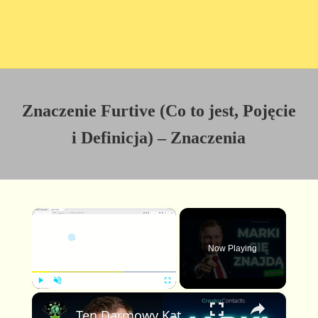
Znaczenie Furtive (Co to jest, Pojęcie
i Definicja) – Znaczenia
×
Now Playing
×
P
U
F
Ten Darmowy Katalog Pozwala Markom Cię Znaleźć — Z Twoimi Stawkami Już Wyświetlonymi
l
n
u