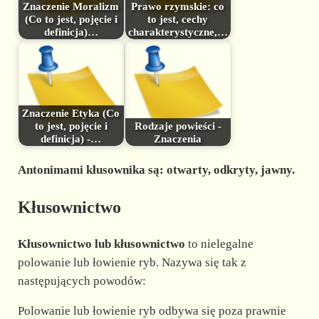
Znaczenie Moralizm
Prawo rzymskie: co
(Co to jest, pojęcie i
to jest, cechy
definicja)…
charakterystyczne,…
Znaczenie Etyka (Co
to jest, pojęcie i
Rodzaje powieści -
definicja) -…
Znaczenia
Antonimami kłusownika są:
otwarty, odkryty, jawny.
Kłusownictwo
Kłusownictwo lub kłusownictwo
to nielegalne
polowanie lub łowienie ryb. Nazywa się tak z
następujących powodów:
Polowanie lub łowienie ryb odbywa się poza prawnie