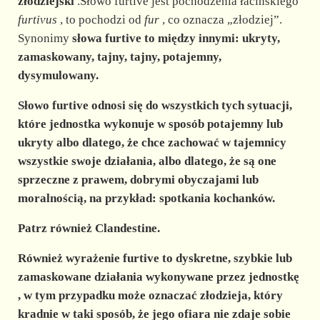
d
złodziejski
.Słowo furtive jest pochodzenia łacińskiego
furtivus
, to pochodzi od
fur
, co oznacza „złodziej”.
Synonimy
słowa furtive to między innymi: ukryty,
e
zamaskowany, tajny, tajny, potajemny,
dysymulowany.
o
Słowo furtive odnosi się do wszystkich tych sytuacji,
które jednostka wykonuje w sposób
potajemny lub
ukryty
albo dlatego, że chce zachować w tajemnicy
wszystkie swoje działania, albo dlatego, że są one
sprzeczne z prawem, dobrymi obyczajami lub
moralnością, na przykład: spotkania kochanków.
Patrz również Clandestine.
Również wyrażenie furtive to
dyskretne, szybkie lub
zamaskowane działania wykonywane przez jednostkę
, w tym przypadku może oznaczać złodzieja, który
kradnie w taki sposób, że jego ofiara nie zdaje sobie