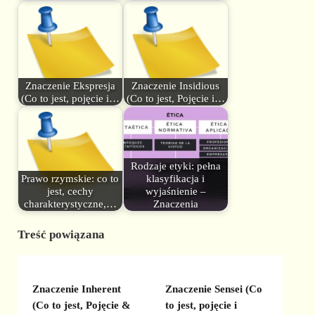
Znaczenie Ekspresja
Znaczenie Insidious
(Co to jest, pojęcie i…
(Co to jest, Pojęcie i…
Rodzaje etyki: pełna
Prawo rzymskie: co to
klasyfikacja i
jest, cechy
wyjaśnienie –
charakterystyczne,…
Znaczenia
Treść powiązana
Znaczenie Inherent
Znaczenie Sensei (Co
(Co to jest, Pojęcie &
to jest, pojęcie i