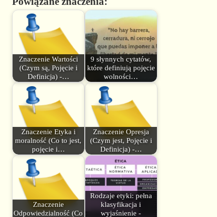
Powiązane znaczenia:
Znaczenie Wartości
9 słynnych cytatów,
(Czym są, Pojęcie i
które definiują pojęcie
Definicja) -…
wolności…
Znaczenie Etyka i
Znaczenie Opresja
moralność (Co to jest,
(Czym jest, Pojęcie i
pojęcie i…
Definicja) -…
Rodzaje etyki: pełna
Znaczenie
klasyfikacja i
Odpowiedzialność (Co
wyjaśnienie -