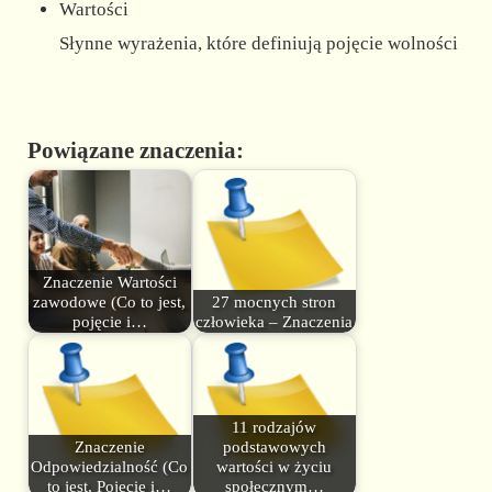
Wartości
Słynne wyrażenia, które definiują pojęcie wolności
Powiązane znaczenia:
Znaczenie Wartości
zawodowe (Co to jest,
27 mocnych stron
pojęcie i…
człowieka – Znaczenia
11 rodzajów
Znaczenie
podstawowych
Odpowiedzialność (Co
wartości w życiu
to jest, Pojęcie i…
społecznym…