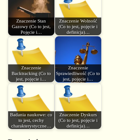
Znaczenie Stan
Znaczenie Wolność
Gazowy (Co to jest,
(Co to jest, pojęcie i
Pojęcie i…
definicja)…
Znaczenie
Znaczenie
Backtracking (Co to
Sprawiedliwość (Co to
jest, pojęcie i…
jest, pojęcie i…
Badania naukowe: co
Znaczenie Dyskurs
to jest, cechy
(Co to jest, pojęcie i
charakterystyczne…
definicja)…