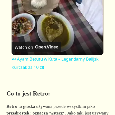
a
y
V
Watch on
i
🍛 Ayam Betutu w Kuta – Legendarny Balijski
Kurczak za 10 zł!
d
e
Co to jest Retro:
o
Retro
to głoska używana przede wszystkim jako
przedrostek
;
oznacza 'wstecz'
. Jako taki jest używany