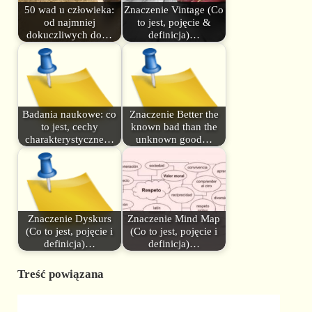
50 wad u człowieka:
Znaczenie Vintage (Co
od najmniej
to jest, pojęcie &
dokuczliwych do…
definicja)…
Badania naukowe: co
Znaczenie Better the
to jest, cechy
known bad than the
charakterystyczne…
unknown good…
Znaczenie Dyskurs
Znaczenie Mind Map
(Co to jest, pojęcie i
(Co to jest, pojęcie i
definicja)…
definicja)…
Treść powiązana