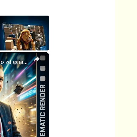
×
AI Video Generator: stwórz profesjonalne kinowe wideo z jednego zdjęcia i jednego promptu