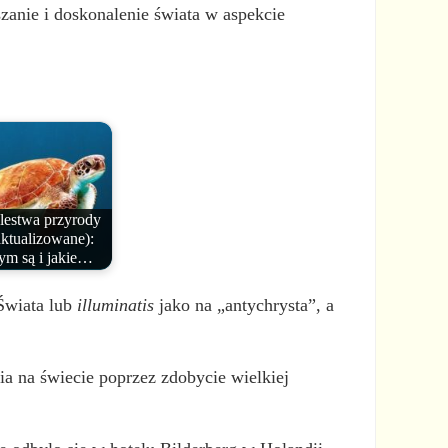
anie i doskonalenie świata w aspekcie
lestwa przyrody
aktualizowane):
ym są i jakie…
Świata lub
illuminatis
jako na „antychrysta”, a
a na świecie poprzez zdobycie wielkiej