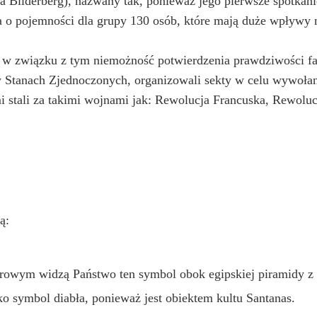
 Bilderberg), nazwany tak, ponieważ jego pierwsze spotkanie
a o pojemności dla grupy 130 osób, które mają duże wpływy n
i w związku z tym niemożność potwierdzenia prawdziwości fak
 w Stanach Zjednoczonych, organizowali sekty w celu wywołan
i stali za takimi wojnami jak: Rewolucja Francuska, Rewolu
ą:
rowym widzą Państwo ten symbol obok egipskiej piramidy z 
ko symbol diabła, ponieważ jest obiektem kultu Santanas.