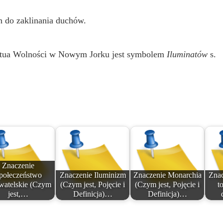
h do zaklinania duchów.
Statua Wolności w Nowym Jorku jest symbolem
Iluminatów
s.
Znaczenie
połeczeństwo
Znaczenie Iluminizm
Znaczenie Monarchia
Znac
atelskie (Czym
(Czym jest, Pojęcie i
(Czym jest, Pojęcie i
to
jest,…
Definicja)…
Definicja)…