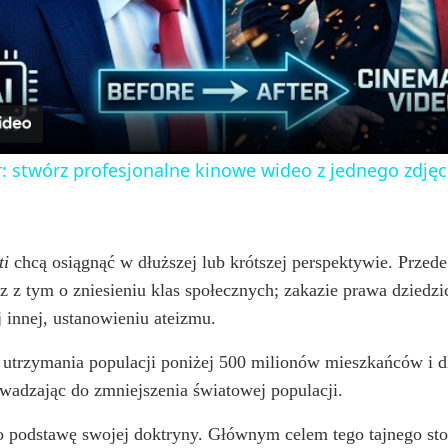
l
a
y
: stwórz profesjonalne kinowe wideo z jednego zdjęc
V
i
ti
chcą osiągnąć w dłuższej lub krótszej perspektywie. Przed
z z tym o zniesieniu klas społecznych; zakazie prawa dziedzi
ej innej, ustanowieniu ateizmu.
d
utrzymania populacji poniżej 500 milionów mieszkańców i d
e
wadzając do zmniejszenia światowej populacji.
 podstawę swojej doktryny. Głównym celem tego tajnego stowa
o