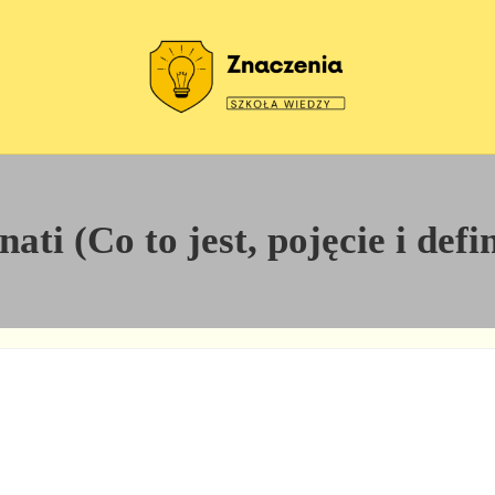
Szkoła wiedzy
Znaczenia
ati (Co to jest, pojęcie i def