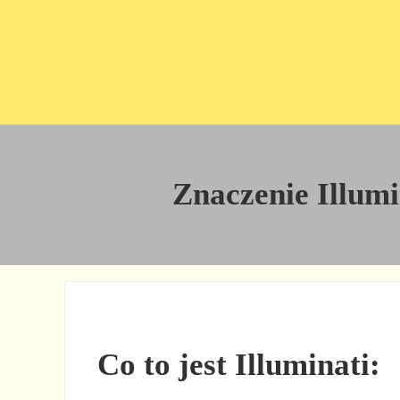
Przejdź do treści
Skip to site footer
Znaczenie Illumin
Co to jest Illuminati: