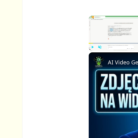
P
U
l
n
a
m
y
u
t
e