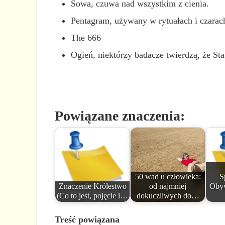
Sowa, czuwa nad wszystkim z cienia.
Pentagram, używany w rytuałach i czarac
The 666
Ogień, niektórzy badacze twierdzą, że 
Powiązane znaczenia:
50 wad u człowieka:
S
Znaczenie Królestwo
od najmniej
Obyw
(Co to jest, pojęcie i…
dokuczliwych do…
Treść powiązana