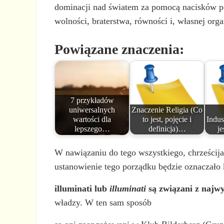
dominacji nad światem za pomocą nacisków po
wolności, braterstwa, równości i, własnej orga
Powiązane znaczenia:
7 przykładów
uniwersalnych
Znaczenie Religia (Co
wartości dla
to jest, pojęcie i
Indus
lepszego…
definicja)…
je
W nawiązaniu do tego wszystkiego, chrześcij
ustanowienie tego porządku będzie oznaczało 
illuminati lub
illuminati
są związani z najw
władzy. W ten sam sposób