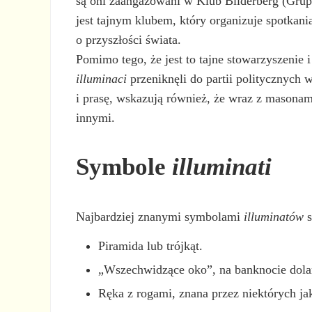
są oni zaangażowani w Klub Bilderberg (Grupa
jest tajnym klubem, który organizuje spotkani
o przyszłości świata.
Pomimo tego, że jest to tajne stowarzyszenie 
illuminaci
przeniknęli do partii politycznych
i prasę, wskazują również, że wraz z masonam
innymi.
Symbole
illuminati
Najbardziej znanymi symbolami
illuminatów
s
Piramida lub trójkąt.
„Wszechwidzące oko”, na banknocie dola
Ręka z rogami, znana przez niektórych ja