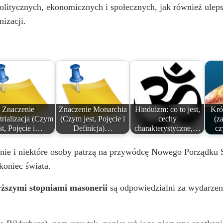
litycznych, ekonomicznych i społecznych, jak również ulepsz
nizacji.
Znaczenie
Znaczenie Monarchia
Hinduizm: co to jest,
Kró
trializacja (Czym
(Czym jest, Pojęcie i
cechy
(z
st, Pojęcie i…
Definicja)…
charakterystyczne,…
cz
anie i niektóre osoby patrzą na przywódcę Nowego Porządku 
koniec świata.
yższymi stopniami masonerii
są odpowiedzialni za wydarzeni