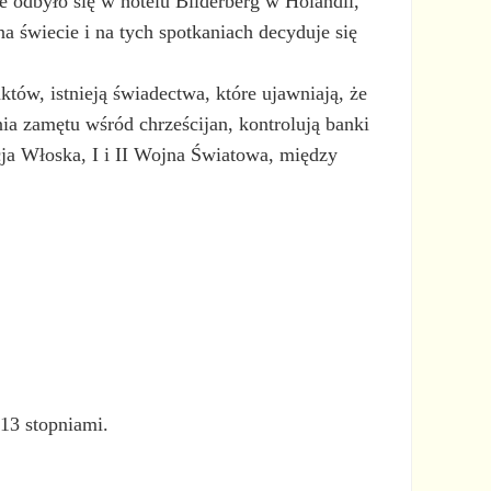
 odbyło się w hotelu Bilderberg w Holandii,
a świecie i na tych spotkaniach decyduje się
tów, istnieją świadectwa, które ujawniają, że
ia zamętu wśród chrześcijan, kontrolują banki
cja Włoska, I i II Wojna Światowa, między
13 stopniami.