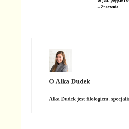
to jest, pojęcie i d
– Znaczenia
O
Alka Dudek
Alka Dudek jest filologiem, specjal