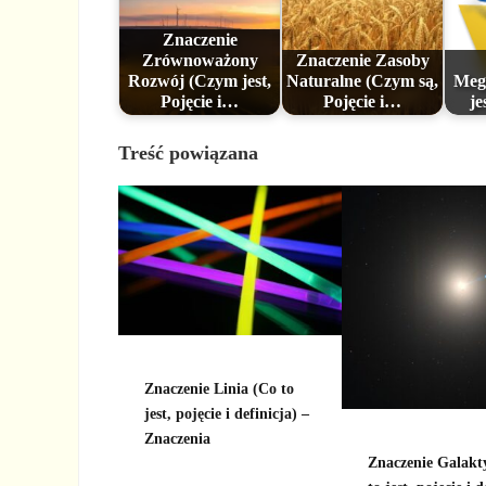
Znaczenie
Zrównoważony
Znaczenie Zasoby
Rozwój (Czym jest,
Naturalne (Czym są,
Mega
Pojęcie i…
Pojęcie i…
je
Treść powiązana
Znaczenie Linia (Co to
jest, pojęcie i definicja) –
Znaczenia
Znaczenie Galakt