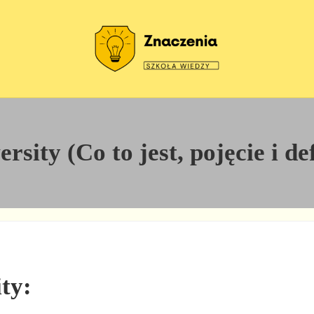
Szkoła wiedzy
Znaczenia
sity (Co to jest, pojęcie i de
ty: