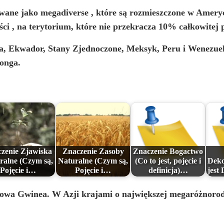
owane jako megadiverse
, które są rozmieszczone w Ameryce
ści
, na terytorium, które nie przekracza 10% całkowitej 
a, Ekwador, Stany Zjednoczone, Meksyk, Peru i Wenezuel
onga.
zenie Zjawiska
Znaczenie Zasoby
Znaczenie Bogactwo
ralne (Czym są,
Naturalne (Czym są,
(Co to jest, pojęcie i
Deko
Pojęcie i…
Pojęcie i…
definicja)…
jest
owa Gwinea. W Azji krajami o największej megaróżnorodno