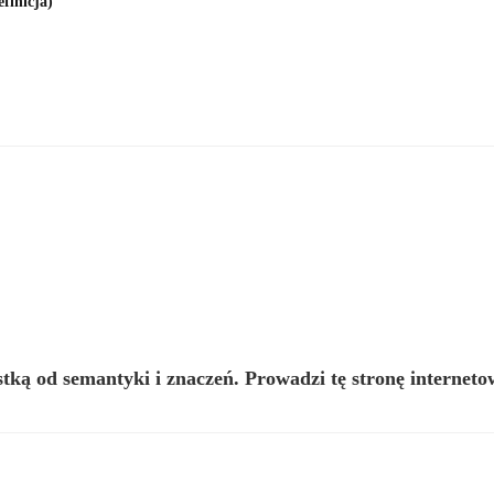
efinicja)
istką od semantyki i znaczeń. Prowadzi tę stronę interneto