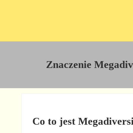
Przejdź do treści
Skip to site footer
Znaczenie Megadiver
Co to jest Megadiversi