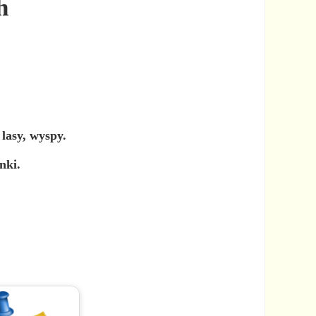
h
lasy, wyspy.
nki.