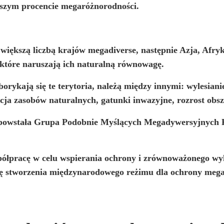
ższym procencie megaróżnorodności.
iększą liczbą krajów megadiverse, następnie Azja, Afryka 
 które naruszają ich naturalną równowagę.
orykają się te terytoria, należą między innymi: wylesian
cja zasobów naturalnych, gatunki inwazyjne, rozrost obs
powstała
Grupa Podobnie Myślących Megadywersyjnych 
półpracę w celu wspierania ochrony i zrównoważonego wy
bę stworzenia międzynarodowego reżimu dla ochrony mega