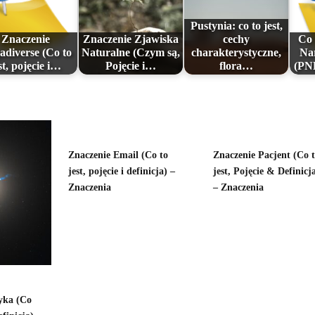
Pustynia: co to jest,
Znaczenie
Znaczenie Zjawiska
cechy
Co 
diverse (Co to
Naturalne (Czym są,
charakterystyczne,
Na
st, pojęcie i…
Pojęcie i…
flora…
(PNB
Znaczenie Email (Co to
Znaczenie Pacjent (Co 
jest, pojęcie i definicja) –
jest, Pojęcie & Definicj
Znaczenia
– Znaczenia
yka (Co