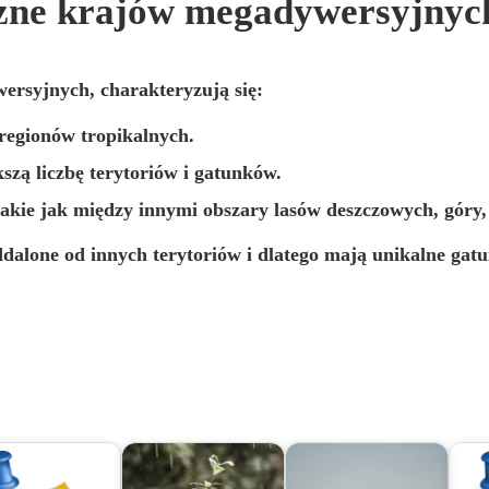
czne krajów megadywersyjnyc
ersyjnych, charakteryzują się:
regionów tropikalnych.
szą liczbę terytoriów i gatunków.
akie jak między innymi obszary lasów deszczowych, góry, 
ddalone od innych terytoriów i dlatego mają unikalne gatu