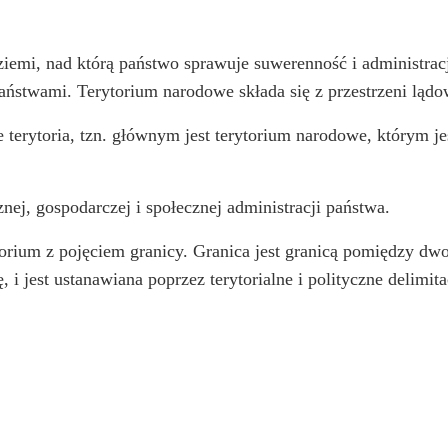
ziemi, nad którą państwo sprawuje suwerenność i administracj
państwami. Terytorium narodowe składa się z przestrzeni lądo
ze terytoria, tzn. głównym jest terytorium narodowe, którym je
nej, gospodarczej i społecznej administracji państwa.
ytorium z pojęciem granicy. Granica jest granicą pomiędzy dw
ę, i jest ustanawiana poprzez terytorialne i polityczne delim