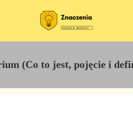
Szkoła wiedzy
Znaczenia
um (Co to jest, pojęcie i def
: