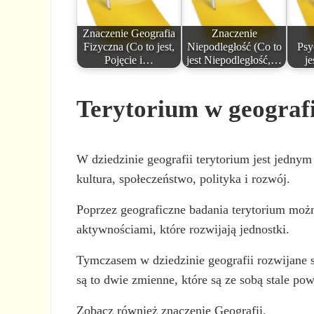
Znaczenie Geografia
Znaczenie
Fizyczna (Co to jest,
Niepodległość (Co to
Psy
Pojęcie i…
jest Niepodległość,…
je
Terytorium w geografi
W dziedzinie geografii terytorium jest jedny
kultura, społeczeństwo, polityka i rozwój.
Poprzez geograficzne badania terytorium można
aktywnościami, które rozwijają jednostki.
Tymczasem w dziedzinie geografii rozwijane s
są to dwie zmienne, które są ze sobą stale po
Zobacz również znaczenie Geografii.