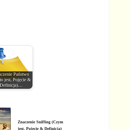
czenie Państwo
to jest, Pojęcie &
Definicja)…
Znaczenie Sniffing (Czym
jest, Pojęcie & Definicja)