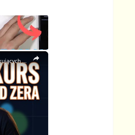
×
🎓 Jak Stworzyć Kurs Online od Zera — Pełny Tutorial dla Początkujących (Rejestracji do Publikacji)