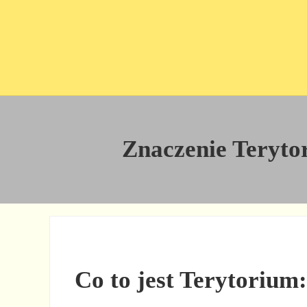
Przejdź do treści
Skip to site footer
Znaczenie Terytori
Co to jest Terytorium