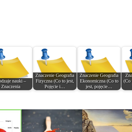
Znaczenie Geografia
Znaczenie Geografia
Zna
dzaje nauki –
Fizyczna (Co to jest,
Ekonomiczna (Co to
(Co 
Znaczenia
Pojęcie i…
jest, pojęcie…