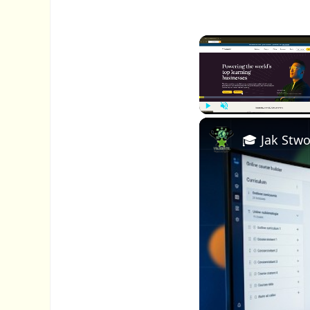
P
U
l
n
a
m
y
u
t
e