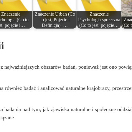
Znaczenie
Znaczenie Urban (Co
Znaczenie
chologia (Co to
to jest, Pojęcie i
Psychologia społeczna
Znac
st, pojęcie i…
Definicja) -…
(Co to jest, pojęcie…
(Co t
i
m z najważniejszych obszarów badań, ponieważ jest ono powią
 również badać i analizować naturalne krajobrazy, przestrze
ą badania nad tym, jak zjawiska naturalne i społeczne oddzia
wiązane.