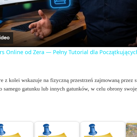
l
a
y
rs Online od Zera — Pełny Tutorial dla Początkujących
V
i
tóre z kolei wskazuje na fizyczną przestrzeń zajmowaną przez 
 samego gatunku lub innych gatunków, w celu obrony swojej 
d
e
o