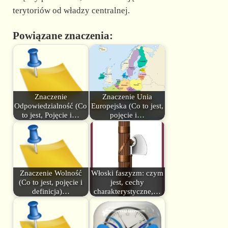
terytoriów od władzy centralnej.
Powiązane znaczenia:
Znaczenie
Znaczenie Unia
Odpowiedzialność (Co
Europejska (Co to jest,
to jest, Pojęcie i…
pojęcie i…
Znaczenie Wolność
Włoski faszyzm: czym
(Co to jest, pojęcie i
jest, cechy
definicja)…
charakterystyczne,…