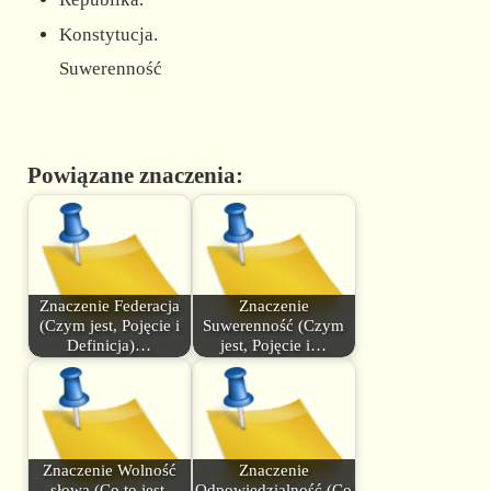
Konstytucja.
Suwerenność
Powiązane znaczenia:
Znaczenie Federacja
Znaczenie
(Czym jest, Pojęcie i
Suwerenność (Czym
Definicja)…
jest, Pojęcie i…
Znaczenie Wolność
Znaczenie
słowa (Co to jest,
Odpowiedzialność (Co