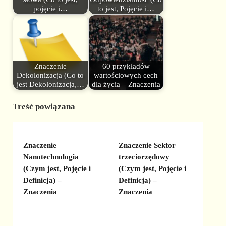
pojęcie i…
to jest, Pojęcie i…
Znaczenie
60 przykładów
Dekolonizacja (Co to
wartościowych cech
jest Dekolonizacja,…
dla życia – Znaczenia
Treść powiązana
Znaczenie
Znaczenie Sektor
Nanotechnologia
trzeciorzędowy
(Czym jest, Pojęcie i
(Czym jest, Pojęcie i
Definicja) –
Definicja) –
Znaczenia
Znaczenia