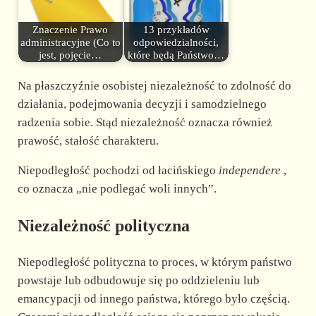
Znaczenie Prawo
13 przykładów
administracyjne (Co to
odpowiedzialności,
jest, pojęcie…
które będą Państwo…
Na płaszczyźnie osobistej niezależność to zdolność do
działania, podejmowania decyzji i samodzielnego
radzenia sobie. Stąd niezależność oznacza również
prawość, stałość charakteru.
Niepodległość pochodzi od łacińskiego
independere
,
co oznacza „nie podlegać woli innych”.
Niezależność polityczna
Niepodległość polityczna to proces, w którym państwo
powstaje lub odbudowuje się po oddzieleniu lub
emancypacji od innego państwa, którego było częścią.