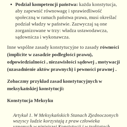
Podział kompetencji państwa:
każda konstytucja,
aby zapewnić równowagę i sprawiedliwość
społeczną w ramach państwa prawa, musi określać
podział władzy w państwie. Zazwyczaj są one
zorganizowane w trzy: władza ustawodawcza,
sądownicza i wykonawcza.
Inne wspólne zasady konstytucyjne to zasady
równości
(implicite w zasadzie podległości prawu),
odpowiedzialności
,
niezawisłości sądowej
,
motywacji
(uzasadnienie aktów prawnych) i
pewności prawnej
.
Zobaczmy przykład zasad konstytucyjnych w
meksykańskiej konstytucji:
Konstytucja Meksyku
Artykuł 1. W Meksykańskich Stanach Zjednoczonych
wszyscy ludzie korzystają z praw człowieka
uznanych w niniejszej Konstytucji i w traktatach