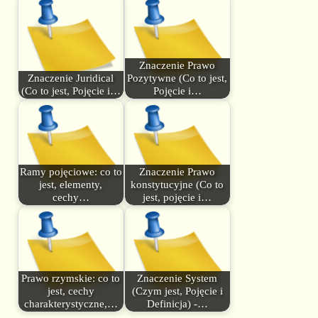
Znaczenie Prawo
Znaczenie Juridical
Pozytywne (Co to jest,
(Co to jest, Pojęcie i…
Pojęcie i…
Ramy pojęciowe: co to
Znaczenie Prawo
jest, elementy,
konstytucyjne (Co to
cechy…
jest, pojęcie i…
Prawo rzymskie: co to
Znaczenie System
jest, cechy
(Czym jest, Pojęcie i
charakterystyczne,…
Definicja) -…