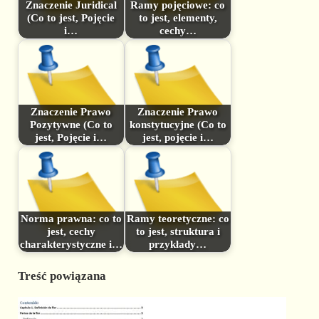
Znaczenie Juridical
Ramy pojęciowe: co
(Co to jest, Pojęcie
to jest, elementy,
i…
cechy…
Znaczenie Prawo
Znaczenie Prawo
Pozytywne (Co to
konstytucyjne (Co to
jest, Pojęcie i…
jest, pojęcie i…
Norma prawna: co to
Ramy teoretyczne: co
jest, cechy
to jest, struktura i
charakterystyczne i…
przykłady…
Treść powiązana