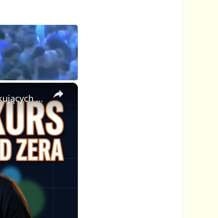
×
🎓 Jak Stworzyć Kurs Online od Zera — Pełny Tutorial dla Początkujących (Rejestracji do Publikacji)