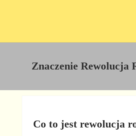
Przejdź do treści
Skip to site footer
Znaczenie Rewolucja Ro
Co to jest rewolucja r