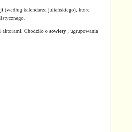
i (według kalendarza juliańskiego), które
listycznego.
 i aktorami. Chodziło o
sowiety
, ugrupowania