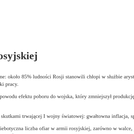
osyjskiej
e: około 85% ludności Rosji stanowili chłopi w służbie aryst
ki pracy.
z powodu efektu poboru do wojska, który zmniejszył produk
utkami trwającej I wojny światowej: gwałtowna inflacja, sp
iebotyczna liczba ofiar w armii rosyjskiej, zarówno w walce