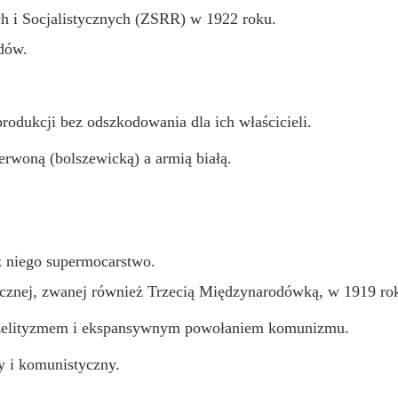
h i Socjalistycznych (ZSRR) w 1922 roku.
dów.
rodukcji bez odszkodowania dla ich właścicieli.
rwoną (bolszewicką) a armią białą.
z niego supermocarstwo.
znej, zwanej również Trzecią Międzynarodówką, w 1919 ro
rozelityzmem i ekspansywnym powołaniem komunizmu.
ny i komunistyczny.