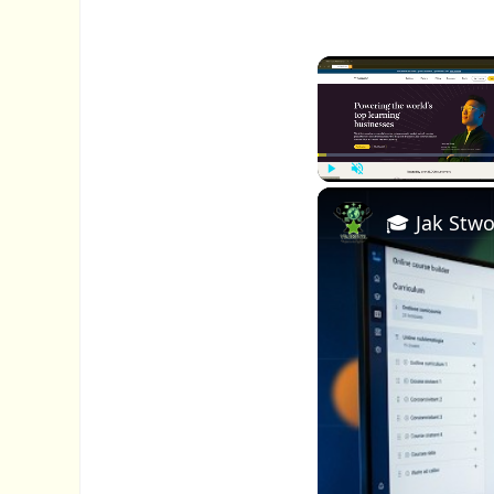
P
U
l
n
a
m
y
u
t
e