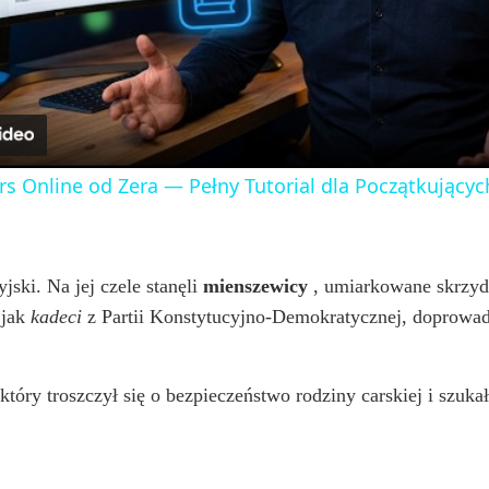
l
a
y
rs Online od Zera — Pełny Tutorial dla Początkujących
V
i
ski. Na jej czele stanęli
mienszewicy
, umiarkowane skrzydł
 jak
kadeci
z Partii Konstytucyjno-Demokratycznej, doprowad
d
który troszczył się o bezpieczeństwo rodziny carskiej i szu
e
o