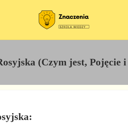
Szkoła wiedzy
Znaczenia
syjska (Czym jest, Pojęcie i
osyjska: