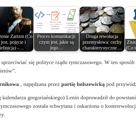
zenie Zarizm (Co
Proces komunikacji:
Druga rewolucja
 jest, pojęcie i
czym jest, jakie są
przemysłowa: cechy
Znac
definicja) -…
jego…
charakterystyczne…
(Co t
 sprzeciwiać się polityce rządu tymczasowego. W ten sposób s
wietów”.
ernikowa
, napędzana przez
partię bolszewicką
pod przywódz
 kalendarza gregoriańskiego) Lenin doprowadził do powstania
ymczasowego została schwytana i oskarżona o kontrrewolucję.
zy.