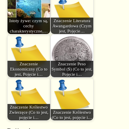
Istoty żywe: czym są,
Znaczenie Literatura
cechy
Awangardowa (Czym
charakterystyczne,…
jest, Pojęcie…
Znaczenie
Znaczenie Peso
Ekonomiczny (Co to
Symbol ($) (Co to jest,
jest, Pojęcie i…
Pojęcie i…
Znaczenie Królestwo
Zwierzęce (Co to jest,
Znaczenie Królestwo
pojęcie i…
(Co to jest, pojęcie i…