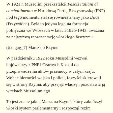
W 1921 r. Mussolini przekształcił
Fascis italiani di
combattimento
w Narodową Partię Faszystowską (PNF)
i od tego momentu stał się również znany jako
Duce
(Przywódca). Była to jedyna legalna formacja
polityczna we Włoszech w latach 1925-1943, uważana
za najwyższą reprezentację włoskiego faszyzmu.
(tixagag_7) Marsz do Rzymu
W październiku 1922 roku Mussolini wezwał
bojówkarzy z PNF i Czarnych Koszul do
przeprowadzenia aktów przemocy w całym kraju.
Wobec bierności wojska i policji, faszyści skierowali
się w stronę Rzymu, aby przejąć władzę i pozostawić ją
w rękach Mussolinniego.
To jest znane jako „Marsz na Rzym”, który zakończył
włoski system parlamentarny i rozpoczął reżim