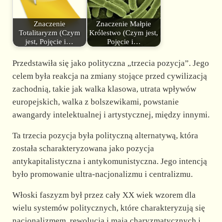
Znaczenie
Znaczenie Małpie
Totalitaryzm (Czym
Królestwo (Czym jest,
jest, Pojęcie i…
Pojęcie i…
Przedstawiła się jako polityczna „trzecia pozycja”. Jego
celem była reakcja na zmiany stojące przed cywilizacją
zachodnią, takie jak walka klasowa, utrata wpływów
europejskich, walka z bolszewikami, powstanie
awangardy intelektualnej i artystycznej, między innymi.
Ta trzecia pozycja była polityczną alternatywą, która
została scharakteryzowana jako pozycja
antykapitalistyczna i antykomunistyczna. Jego intencją
było promowanie ultra-nacjonalizmu i centralizmu.
Włoski faszyzm był przez cały XX wiek wzorem dla
wielu systemów politycznych, które charakteryzują się
nacjonalizmem, rewolucją i mają charyzmatycznych i