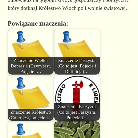
odpowiedź na głęboki kryzys gospodarczy i polityczny,
który dotknął Królestwo Włoch po I wojnie światowej.
Powiązane znaczenia:
Znaczenie Wielka
Znaczenie Faszysta
Depresja (Czym jest,
(Co to jest, Pojęcie i
Pojęcie i…
Definicja)…
Znaczenie Faszyzm
Znaczenie Królestwo
(Co to jest Faszyzm,
(Co to jest, pojęcie i…
Pojęcie i…