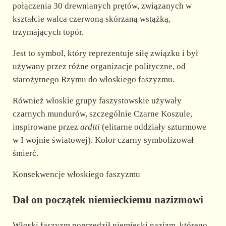
połączenia 30 drewnianych prętów, związanych w
kształcie walca czerwoną skórzaną wstążką,
trzymających topór.
Jest to symbol, który reprezentuje siłę związku i był
używany przez różne organizacje polityczne, od
starożytnego Rzymu do włoskiego faszyzmu.
Również włoskie grupy faszystowskie używały
czarnych mundurów, szczególnie Czarne Koszule,
inspirowane przez
arditi
(elitarne oddziały szturmowe
w I wojnie światowej). Kolor czarny symbolizował
śmierć.
Konsekwencje włoskiego faszyzmu
Dał on początek niemieckiemu nazizmowi
Włoski faszyzm poprzedził niemiecki nazizm, którego