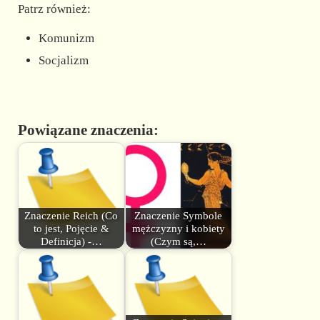
Patrz również:
Komunizm
Socjalizm
Powiązane znaczenia:
Znaczenie Reich (Co
Znaczenie Symbole
to jest, Pojęcie &
mężczyzny i kobiety
Definicja) -…
(Czym są,…