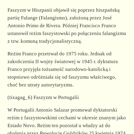
Faszyzm w Hiszpanii objawił się poprzez hiszpańską
partię Falange (Falangismo), założoną przez José
Antonio Primo de Rivera. Później Francisco Franco
ustanowił reżim faszystowski po połączeniu falangizmu
z tzw. komuną tradycjonalistyczną.
Reżim Franco przetrwał do 1975 roku. Jednak od
zakończenia II wojny światowej w 1945 r. dyktatura
Franco przyjęła tożsamość narodowo-katolicką i
stopniowo odróżniała się od faszyzmu właściwego,
choć bez utraty autorytaryzmu.
(tixagag_6) Faszyzm w Portugalii
W Portugalii Antonio Salazar promował dyktatorski
reżim z faszystowskimi cechami w okresie znanym jako
Estado Novo. Reżim ten pozostał u władzy aż do
obalenia przez Rewolucję Goździków 25 kwietnia 1974