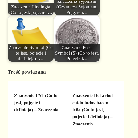
Znaczenie Syjonizm
Znaczenie Ideologia
(Czym jest Syjonizm,
(Co to jest, pojęcie i…
Pojęcie i…
Znaczenie Symbol (Co
Znaczenie Peso
to jest, pojęcie i
Symbol ($) (Co to jest,
definicja) -…
Pojęcie i…
Treść powiązana
Znaczenie FYI (Co to
Znaczenie Del árbol
jest, pojęcie i
caído todos hacen
definicja) – Znaczenia
leña (Co to jest,
pojęcie i definicja) –
Znaczenia