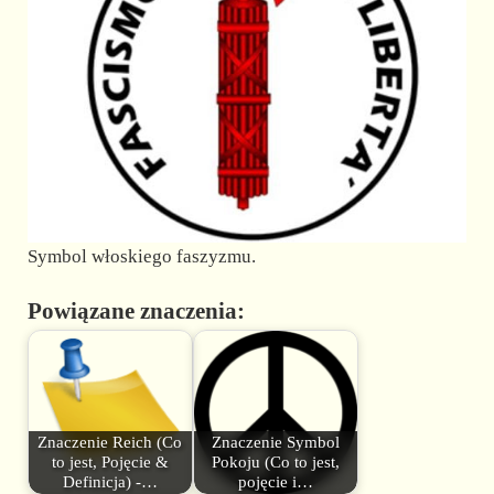
Symbol włoskiego faszyzmu.
Powiązane znaczenia:
Znaczenie Reich (Co
Znaczenie Symbol
to jest, Pojęcie &
Pokoju (Co to jest,
Definicja) -…
pojęcie i…