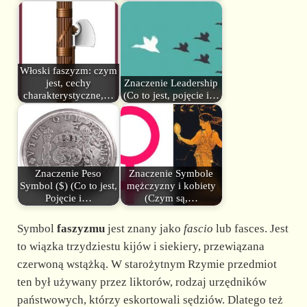
Włoski faszyzm: czym
jest, cechy
Znaczenie Leadership
charakterystyczne,…
(Co to jest, pojęcie i…
Znaczenie Peso
Znaczenie Symbole
Symbol ($) (Co to jest,
mężczyzny i kobiety
Pojęcie i…
(Czym są,…
Symbol
faszyzmu
jest znany jako
fascio
lub fasces. Jest
to wiązka trzydziestu kijów i siekiery, przewiązana
czerwoną wstążką. W starożytnym Rzymie przedmiot
ten był używany przez liktorów, rodzaj urzędników
państwowych, którzy eskortowali sędziów. Dlatego też