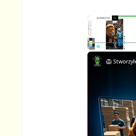
P
U
l
n
a
m
y
u
t
e