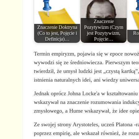
Znaczenie
Znaczenie Doktryna
Pozytywizm (Czym
(Co to jest, Pojęcie i
jest Pozytywizm,
Ro
Definicja)…
Pojęcie…
Termin empiryzm, pojawia się w epoce nowożyt
wywodzi się ze średniowiecza. Pierwszym teor
twierdził, że umysł ludzki jest „czystą kartką
istnienia naturalnych idei, ani wiedzy uniwersa
Jednak oprócz Johna Locke'a w kształtowaniu s
wskazywał na znaczenie rozumowania indukcy
zmysłowego, a Hume wskazywał, że idee opiera
Ze swojej strony Arystoteles, uczeń Platona 
poprzez empirię, ale wskazał również, że ro