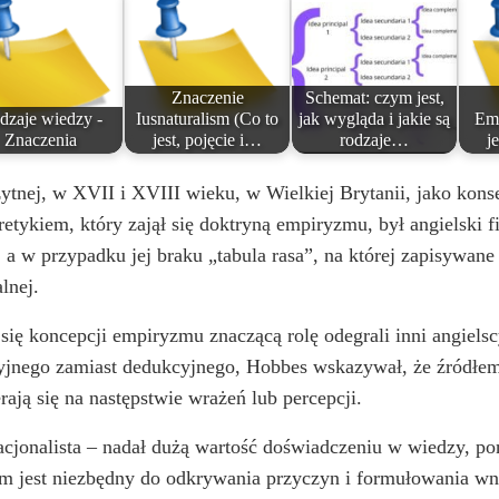
Znaczenie
Schemat: czym jest,
dzaje wiedzy -
Iusnaturalism (Co to
jak wygląda i jakie są
Emp
Znaczenia
jest, pojęcie i…
rodzaje…
j
nej, w XVII i XVIII wieku, w Wielkiej Brytanii, jako konsek
etykiem, który zajął się doktryną empiryzmu, był angielski f
”, a w przypadku jej braku „tabula rasa”, na której zapisywan
lnej.
ię koncepcji empiryzmu znaczącą rolę odegrali inni angielscy
jnego zamiast dedukcyjnego, Hobbes wskazywał, że źródłem 
ją się na następstwie wrażeń lub percepcji.
-racjonalista – nadał dużą wartość doświadczeniu w wiedzy, 
zum jest niezbędny do odkrywania przyczyn i formułowania 