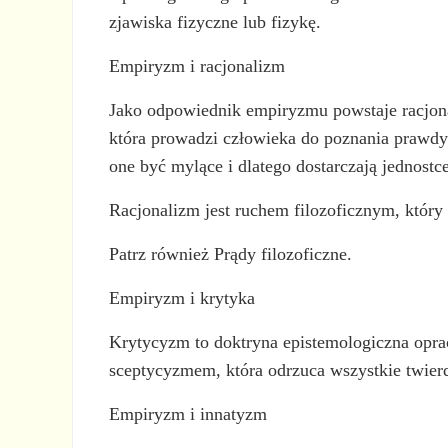
zjawiska fizyczne lub fizykę.
Empiryzm i racjonalizm
Jako odpowiednik empiryzmu powstaje racjonal
która prowadzi człowieka do poznania prawd
one być mylące i dlatego dostarczają jednostc
Racjonalizm jest ruchem filozoficznym, któr
Patrz również Prądy filozoficzne.
Empiryzm i krytyka
Krytycyzm to doktryna epistemologiczna opr
sceptycyzmem, która odrzuca wszystkie twierd
Empiryzm i innatyzm