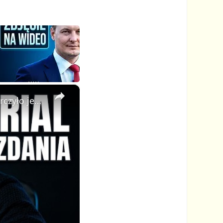
×
🦁 Stworzyłem cały animowany serial z AI w kilka minut — wystarczyło jedno zdanie!