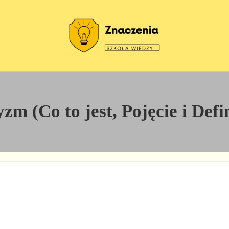
Szkoła wiedzy
Znaczenia
m (Co to jest, Pojęcie i Defi