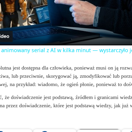
l
a
y
 animowany serial z AI w kilka minut — wystarczyło 
V
lutna jest dostępna dla człowieka, ponieważ musi on ją rozw
wdziwa, lub przeciwnie, skorygować ją, zmodyfikować lub po
i
wej, na przykład: wiadomo, że ogień płonie, ponieważ to dośw
d
, że doświadczenie jest podstawą, źródłem i granicami wiedz
ona przez doświadczenie, które jest podstawą wiedzy, jak już
e
o