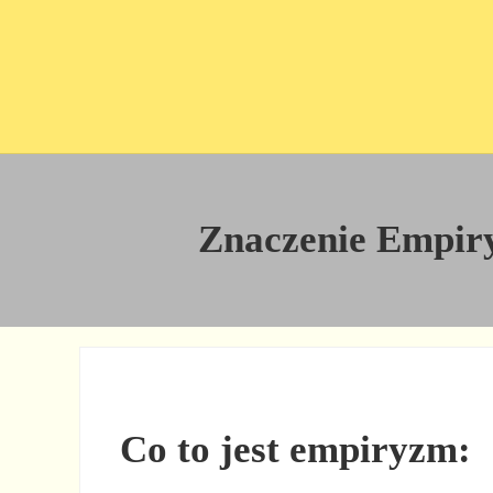
Przejdź do treści
Skip to site footer
Znaczenie Empiryz
Co to jest empiryzm: