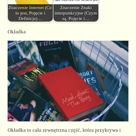
Znaczenie Internet (Co
Znaczenie Znaki
to jest, Pojęcie i
interpunkcyjne (Czym
Definicja)…
są, Pojęcie i…
Okładka
Okładka to cała zewnętrzna część, która przykrywa i