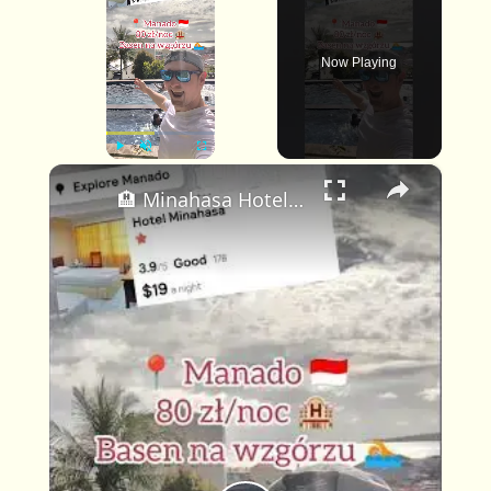
Now Playing
×
P
U
F
🏨 Minahasa Hotel Manado – Najlepszy Hotel z Basenem za Mniej niż 80 zł? (Recenzja za $19)
l
n
u
a
m
l
y
u
l
t
s
e
c
r
e
e
n