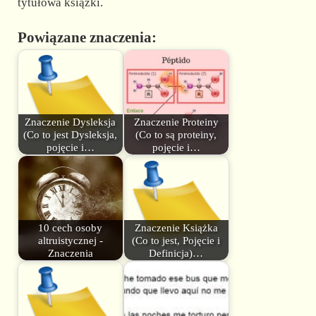
tytułowa książki.
Powiązane znaczenia:
Znaczenie Dysleksja
Znaczenie Proteiny
(Co to jest Dysleksja,
(Co to są proteiny,
pojęcie i…
pojęcie i…
10 cech osoby
Znaczenie Książka
altruistycznej -
(Co to jest, Pojęcie i
Znaczenia
Definicja)…