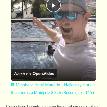
P
l
a
y
V
Watch on
i
🏨 Minahasa Hotel Manado – Najlepszy Hotel z
Basenem za Mniej niż 80 zł? (Recenzja za $19)
d
Części książki spełniają określoną funkcję i pozwalają