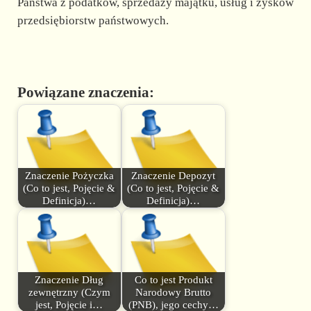
Państwa z podatków, sprzedaży majątku, usług i zysków
przedsiębiorstw państwowych.
Powiązane znaczenia:
Znaczenie Pożyczka
Znaczenie Depozyt
(Co to jest, Pojęcie &
(Co to jest, Pojęcie &
Definicja)…
Definicja)…
Znaczenie Dług
Co to jest Produkt
zewnętrzny (Czym
Narodowy Brutto
jest, Pojęcie i…
(PNB), jego cechy…