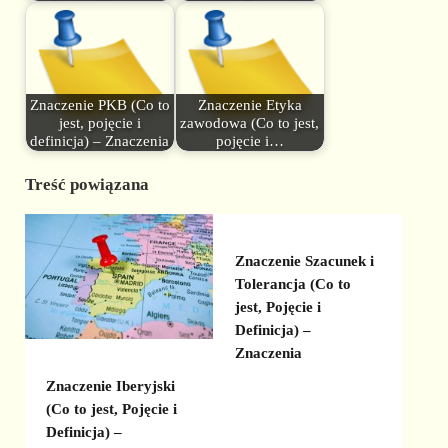
Znaczenie PKB (Co to
Znaczenie Etyka
jest, pojęcie i
zawodowa (Co to jest,
definicja) – Znaczenia
pojęcie i…
Treść powiązana
Znaczenie Szacunek i
Tolerancja (Co to
jest, Pojęcie i
Definicja) –
Znaczenia
Znaczenie Iberyjski
(Co to jest, Pojęcie i
Definicja) –