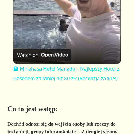
a
y
V
Watch on
i
🏨 Minahasa Hotel Manado – Najlepszy Hotel z
Basenem za Mniej niż 80 zł? (Recenzja za $19)
d
e
Co to jest wstęp:
o
Dochód
odnosi się do
wejścia osoby lub rzeczy do
instytucji, grupy lub zamkniętej
. Z drugiej strony,