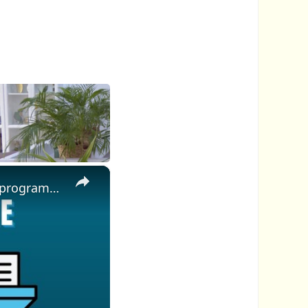
×
📦 Jak Bezpłatnie Rozpakować Pliki EXE Online │ Bez Instalacji Oprogramowania