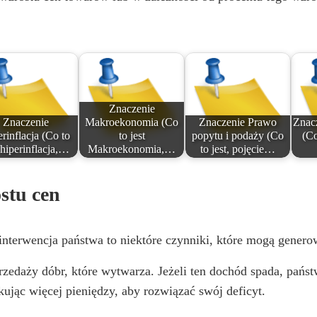
e
o
Znaczenie
Znaczenie
Makroekonomia (Co
Znaczenie Prawo
Znac
rinflacja (Co to
to jest
popytu i podaży (Co
(Co
 hiperinflacja,…
Makroekonomia,…
to jest, pojęcie…
stu cen
nterwencja państwa to niektóre czynniki, które mogą genero
rzedaży dóbr, które wytwarza. Jeżeli ten dochód spada, pań
kując więcej pieniędzy, aby rozwiązać swój deficyt.