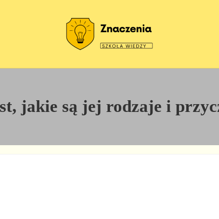
Szkoła wiedzy
Znaczenia
st, jakie są jej rodzaje i prz