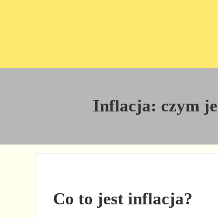
Przejdź do treści
Skip to site footer
Inflacja: czym je
Co to jest inflacja?