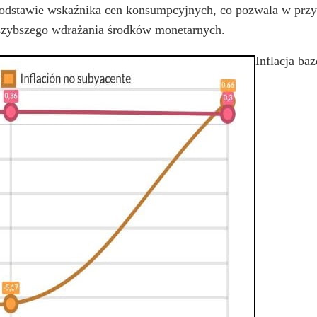
 podstawie wskaźnika cen konsumpcyjnych, co pozwala w przyb
o szybszego wdrażania środków monetarnych.
Inflacja ba