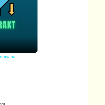
ramowania
stu.