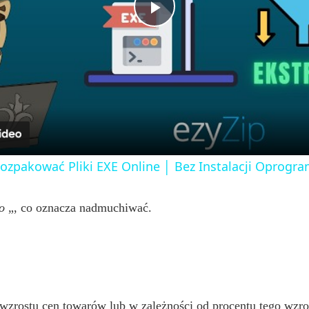
n
P
l
a
y
Rozpakować Pliki EXE Online │ Bez Instalacji Oprog
V
io
„, co oznacza nadmuchiwać.
i
d
d wzrostu cen towarów lub w zależności od procentu tego wzro