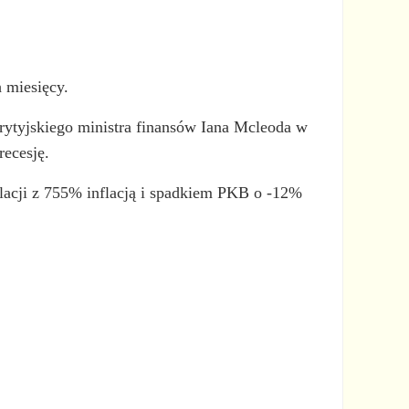
 miesięcy.
 brytyjskiego ministra finansów Iana Mcleoda w
recesję.
flacji z 755% inflacją i spadkiem PKB o -12%