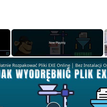
×
Now Playing
F
u
l
l
s
c
r
e
e