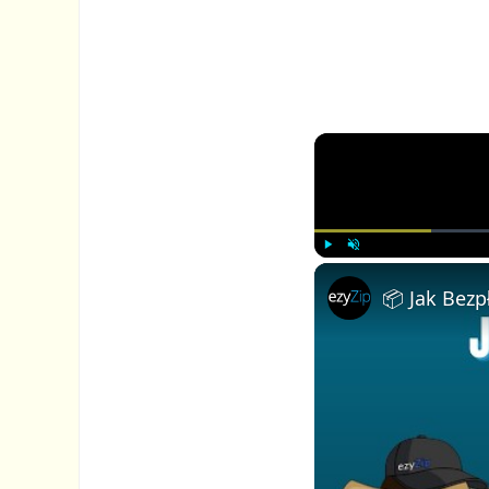
P
U
l
n
a
m
y
u
t
e