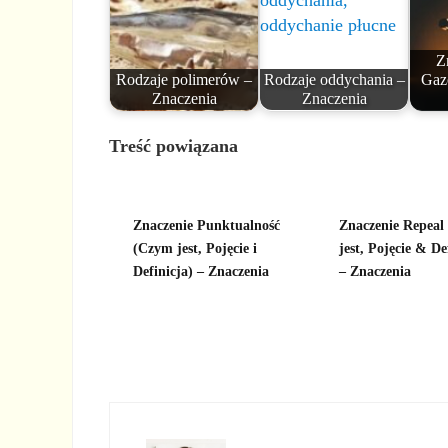
Z
Rodzaje polimerów –
Rodzaje oddychania –
Gazo
Znaczenia
Znaczenia
Treść powiązana
Znaczenie Punktualność
Znaczenie Repeal 
(Czym jest, Pojęcie i
jest, Pojęcie & De
Definicja) – Znaczenia
– Znaczenia