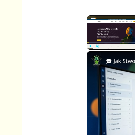
P
U
l
n
a
m
y
u
t
e