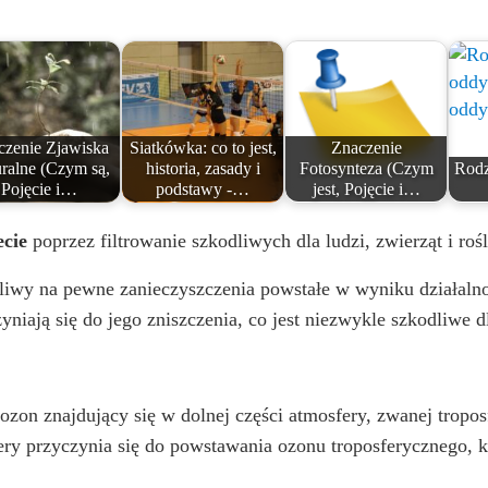
czenie Zjawiska
Siatkówka: co to jest,
Znaczenie
ralne (Czym są,
historia, zasady i
Fotosynteza (Czym
Rodz
Pojęcie i…
podstawy -…
jest, Pojęcie i…
ecie
poprzez filtrowanie szkodliwych dla ludzi, zwierząt i roś
ażliwy na pewne zanieczyszczenia powstałe w wyniku działaln
niają się do jego zniszczenia, co jest niezwykle szkodliwe dl
 ozon znajdujący się w dolnej części atmosfery, zwanej tropo
ry przyczynia się do powstawania ozonu troposferycznego, któ