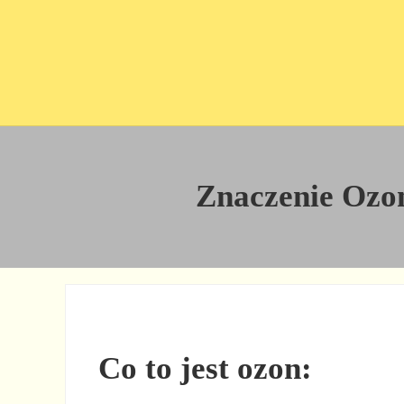
Przejdź do treści
Skip to site footer
Znaczenie Ozon
Co to jest ozon: