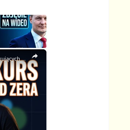
×
🎓 Jak Stworzyć Kurs Online od Zera — Pełny Tutorial dla Początkujących (Rejestracji do Publikacji)