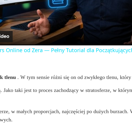
l
a
y
rs Online od Zera — Pełny Tutorial dla Początkujących
V
i
k tlenu
. W tym sensie różni się on od zwykłego tlenu, który 
Jako taki jest to proces zachodzący w stratosferze, w którym
d
ferze, w małych proporcjach, najczęściej po dużych burzach
e
owych.
o