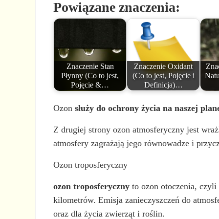
Powiązane znaczenia:
Znaczenie Stan
Znaczenie Oxidant
Zna
Płynny (Co to jest,
(Co to jest, Pojęcie i
Natu
Pojęcie &…
Definicja)…
Ozon
służy do ochrony życia na naszej plan
Z drugiej strony ozon atmosferyczny jest wr
atmosfery zagrażają jego równowadze i przyczy
Ozon troposferyczny
ozon troposferyczny
to ozon otoczenia, czyli
kilometrów. Emisja zanieczyszczeń do atmosfe
oraz dla życia zwierząt i roślin.