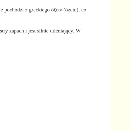
 pochodzi z greckiego ὄζειν (ózein), co
try zapach i jest silnie utleniający. W