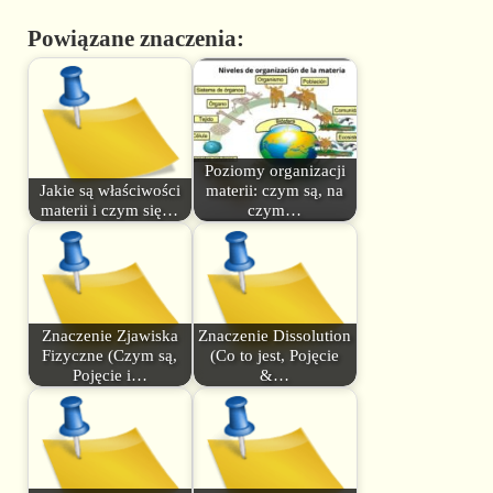
Powiązane znaczenia:
Poziomy organizacji
Jakie są właściwości
materii: czym są, na
materii i czym się…
czym…
Znaczenie Zjawiska
Znaczenie Dissolution
Fizyczne (Czym są,
(Co to jest, Pojęcie
Pojęcie i…
&…