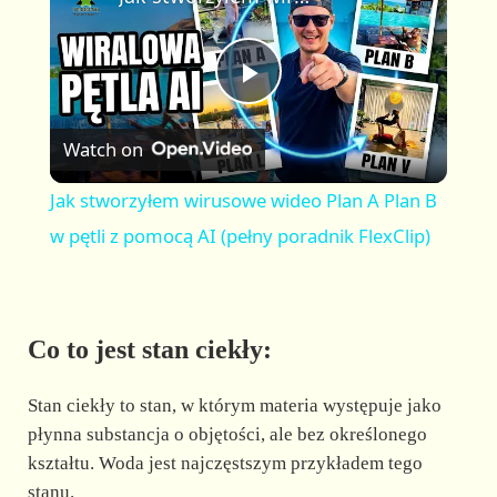
a
m
l
y
u
l
t
s
P
e
c
r
Watch on
e
l
e
Jak stworzyłem wirusowe wideo Plan A Plan B
n
a
w pętli z pomocą AI (pełny poradnik FlexClip)
y
Co to jest stan ciekły:
V
Stan ciekły to stan, w którym materia występuje jako
i
płynna substancja o objętości, ale bez określonego
kształtu. Woda jest najczęstszym przykładem tego
stanu.