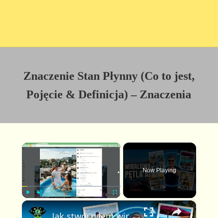
Znaczenie Stan Płynny (Co to jest,
Pojęcie & Definicja) – Znaczenia
×
Now Playing
×
P
U
F
Jak stworzyłem wirusowe wideo Plan A Plan B w pętli z pomocą AI (pełny poradnik FlexClip)
l
n
u