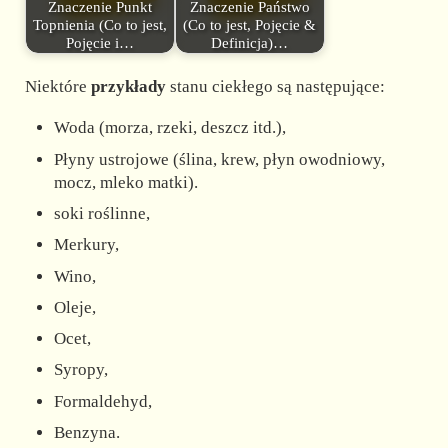
Znaczenie Punkt
Znaczenie Państwo
Topnienia (Co to jest,
(Co to jest, Pojęcie &
Pojęcie i…
Definicja)…
Niektóre
przykłady
stanu ciekłego są następujące:
Woda (morza, rzeki, deszcz itd.),
Płyny ustrojowe (ślina, krew, płyn owodniowy,
mocz, mleko matki).
soki roślinne,
Merkury,
Wino,
Oleje,
Ocet,
Syropy,
Formaldehyd,
Benzyna.