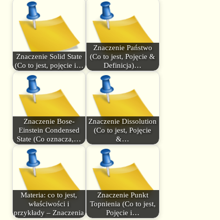
Znaczenie Państwo
Znaczenie Solid State
(Co to jest, Pojęcie &
(Co to jest, pojęcie i…
Definicja)…
Znaczenie Bose-
Znaczenie Dissolution
Einstein Condensed
(Co to jest, Pojęcie
State (Co oznacza,…
&…
Materia: co to jest,
Znaczenie Punkt
właściwości i
Topnienia (Co to jest,
przykłady – Znaczenia
Pojęcie i…