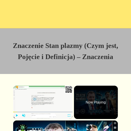
Znaczenie Stan plazmy (Czym jest,
Pojęcie i Definicja) – Znaczenia
×
Now Playing
×
P
U
F
AI Video Generator: stwórz profesjonalne kinowe wideo z jednego zdjęcia i jednego promptu
l
n
u