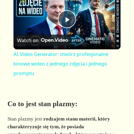
a
m
l
y
u
l
t
s
P
e
c
r
Watch on
e
l
e
AI Video Generator: stwórz profesjonalne
n
a
kinowe wideo z jednego zdjęcia i jednego
promptu
y
V
Co to jest stan plazmy:
i
Stan plazmy jest
rodzajem
stanu materii, który
charakteryzuje się tym, że posiada