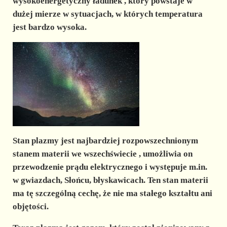
d
wysokoenergetyczny ładunek
, który powstaje w
dużej mierze w sytuacjach, w których temperatura
jest bardzo wysoka.
e
o
Stan plazmy
jest najbardziej rozpowszechnionym
stanem materii we wszechświecie
, umożliwia on
przewodzenie prądu elektrycznego i występuje m.in.
w gwiazdach, Słońcu, błyskawicach. Ten stan materii
ma tę szczególną cechę, że nie ma stałego kształtu ani
objętości.