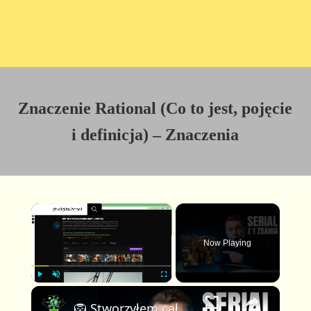
Znaczenie Rational (Co to jest, pojęcie
i definicja) – Znaczenia
×
Now Playing
×
P
U
F
🦁 Stworzyłem cały animowany serial z AI w kilka minut — wystarczyło jedno zdanie!
l
n
u