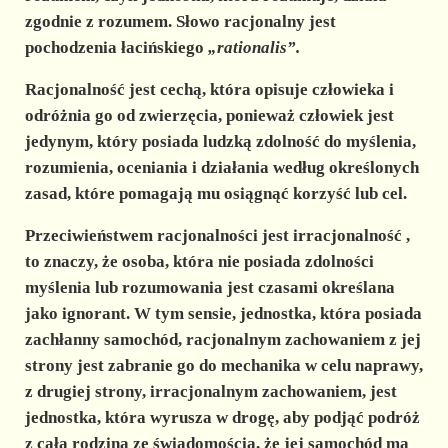
d
zgodnie z rozumem. Słowo racjonalny jest
pochodzenia łacińskiego
„rationalis”.
e
Racjonalność jest cechą, która opisuje człowieka i
odróżnia go od zwierzęcia, ponieważ człowiek jest
o
jedynym, który posiada ludzką zdolność do myślenia,
rozumienia, oceniania i działania według określonych
zasad, które pomagają mu osiągnąć korzyść lub cel.
Przeciwieństwem racjonalności jest irracjonalność
,
to znaczy, że osoba, która nie posiada zdolności
myślenia lub rozumowania jest czasami określana
jako ignorant. W tym sensie, jednostka, która posiada
zachłanny samochód, racjonalnym zachowaniem z jej
strony jest zabranie go do mechanika w celu naprawy,
z drugiej strony, irracjonalnym zachowaniem, jest
jednostka, która wyrusza w drogę, aby podjąć podróż
z całą rodziną ze świadomością, że jej samochód ma