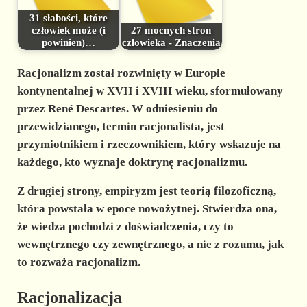
31 słabości, które
człowiek może (i
27 mocnych stron
powinien)…
człowieka - Znaczenia
Racjonalizm został rozwinięty w Europie
kontynentalnej w XVII i XVIII wieku, sformułowany
przez René Descartes. W odniesieniu do
przewidzianego, termin racjonalista, jest
przymiotnikiem i rzeczownikiem, który wskazuje na
każdego, kto wyznaje doktrynę racjonalizmu.
Z drugiej strony,
empiryzm
jest teorią filozoficzną,
która powstała w epoce nowożytnej. Stwierdza ona,
że wiedza pochodzi z doświadczenia, czy to
wewnętrznego czy zewnętrznego, a nie z rozumu, jak
to rozważa racjonalizm.
Racjonalizacja