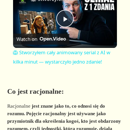
a
m
l
y
u
l
t
s
P
e
c
r
Watch on
e
l
e
🦁 Stworzyłem cały animowany serial z AI w
n
a
kilka minut — wystarczyło jedno zdanie!
y
Co jest racjonalne:
V
Racjonalne
jest znane jako
to, co odnosi się do
i
rozumu. Pojęcie racjonalny jest używane jako
przymiotnik dla określenia kogoś, kto jest obdarzony
rozumem, czyli jednostki, która rozumuje, działa