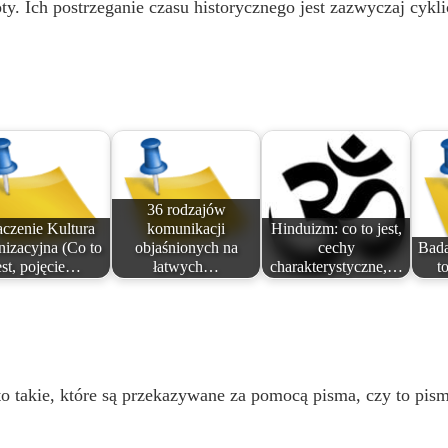
y. Ich postrzeganie czasu historycznego jest zazwyczaj cykli
36 rodzajów
czenie Kultura
komunikacji
Hinduizm: co to jest,
nizacyjna (Co to
objaśnionych na
cechy
Bada
est, pojęcie…
łatwych…
charakterystyczne,…
t
o takie, które są przekazywane za pomocą pisma, czy to pisma