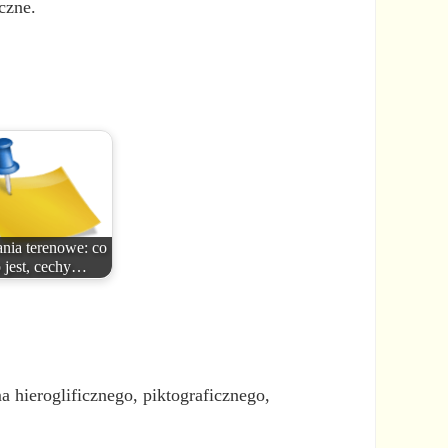
czne.
nia terenowe: co
o jest, cechy…
 hieroglificznego, piktograficznego,