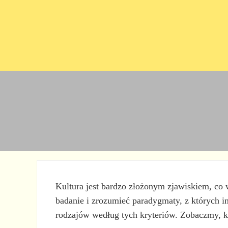
Przejdź do treści
Skip to site footer
Kultura jest bardzo złożonym zjawiskiem, co 
badanie i zrozumieć paradygmaty, z których int
rodzajów według tych kryteriów. Zobaczmy, kt