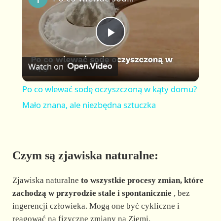
a
m
l
y
u
l
t
s
P
e
c
r
Watch on
e
l
e
Po co wlewać sodę oczyszczoną w kąty domu?
n
a
Mało znana, ale niezbędna sztuczka
y
Czym są zjawiska naturalne:
V
Zjawiska naturalne
to wszystkie procesy zmian, które
i
zachodzą w przyrodzie stale i spontanicznie
, bez
ingerencji człowieka. Mogą one być cykliczne i
reagować na fizyczne zmiany na Ziemi.