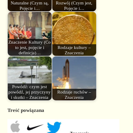
Naturalne (Czym są,
Rozwój (Czym jest,
Pojęcie i…
Pojęcie i…
Znaczenie Kultury (Co
to jest, pojęcie i
Rodzaje kultury –
definicja)…
Znaczenia
Powódź: czym jest
powódź, jej przyczyny
Rodzaje ruchów –
i skutki – Znaczenia
Znaczenia
Treść powiązana