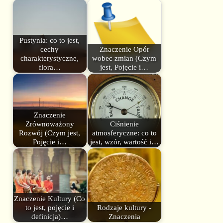
Pustynia: co to jest,
cechy
Znaczenie Opór
charakterystyczne,
wobec zmian (Czym
flora…
jest, Pojęcie i…
Znaczenie
Zrównoważony
Ciśnienie
Rozwój (Czym jest,
atmosferyczne: co to
Pojęcie i…
jest, wzór, wartość i…
Znaczenie Kultury (Co
to jest, pojęcie i
Rodzaje kultury -
definicja)…
Znaczenia