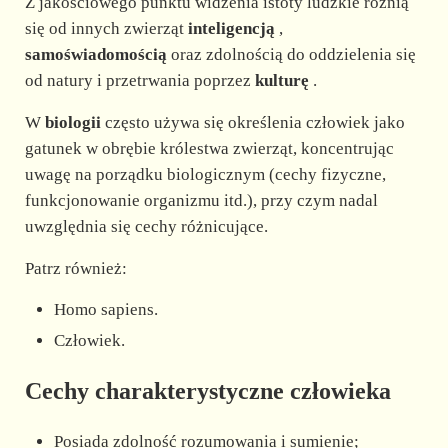
Z jakościowego punktu widzenia istoty ludzkie różnią
się od innych zwierząt
inteligencją
,
samoświadomością
oraz zdolnością do oddzielenia się
od natury i przetrwania poprzez
kulturę
.
W
biologii
często używa się określenia człowiek jako
gatunek w obrębie królestwa zwierząt, koncentrując
uwagę na porządku biologicznym (cechy fizyczne,
funkcjonowanie organizmu itd.), przy czym nadal
uwzględnia się cechy różnicujące.
Patrz również:
Homo sapiens.
Człowiek.
Cechy charakterystyczne człowieka
Posiada zdolność rozumowania i sumienie;