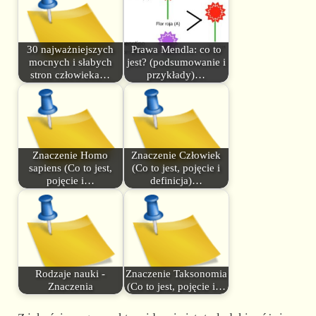
30 najważniejszych
Prawa Mendla: co to
mocnych i słabych
jest? (podsumowanie i
stron człowieka…
przykłady)…
Znaczenie Homo
Znaczenie Człowiek
sapiens (Co to jest,
(Co to jest, pojęcie i
pojęcie i…
definicja)…
Rodzaje nauki -
Znaczenie Taksonomia
Znaczenia
(Co to jest, pojęcie i…