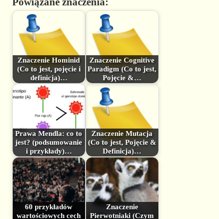
Powiązane znaczenia:
Znaczenie Hominid
Znaczenie Cognitive
(Co to jest, pojęcie i
Paradigm (Co to jest,
definicja)…
Pojęcie &…
Prawa Mendla: co to
Znaczenie Mutacja
jest? (podsumowanie
(Co to jest, Pojęcie &
i przykłady)…
Definicja)…
60 przykładów
Znaczenie
wartościowych cech
Pierwotniaki (Czym