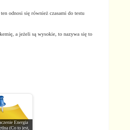
en odnosi się również czasami do testu
kemię, a jeżeli są wysokie, to nazywa się to
czenie Energia
tlna (Co to jest,