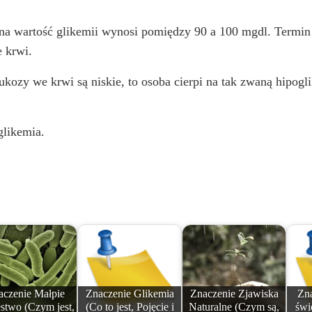
a wartość glikemii wynosi pomiędzy 90 a 100 mgdl. Termin t
 krwi.
kozy we krwi są niskie, to osoba cierpi na tak zwaną hipogli
glikemia.
aczenie Małpie
Znaczenie Glikemia
Znaczenie Zjawiska
Zna
stwo (Czym jest,
(Co to jest, Pojęcie i
Naturalne (Czym są,
świe