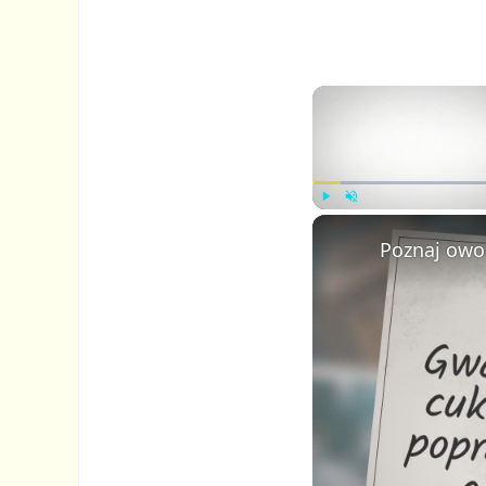
P
U
Poznaj owo
l
n
a
m
y
u
t
e