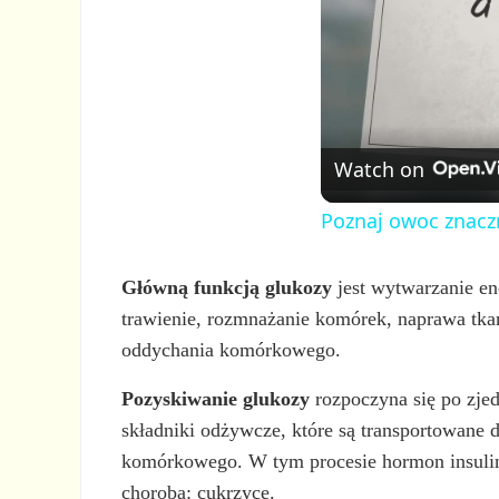
Watch on
Poznaj owoc znacz
Główną funkcją glukozy
jest wytwarzanie en
trawienie, rozmnażanie komórek, naprawa tka
oddychania komórkowego.
Pozyskiwanie glukozy
rozpoczyna się po zje
składniki odżywcze, które są transportowane 
komórkowego. W tym procesie hormon insulin
chorobą: cukrzycę.