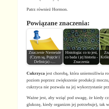
Patrz również Hormon.
Powiązane znaczenia:
Znaczenie Niemetale
Histologia: co to jest,
Zn
(Czym są, Pojęcie i
co bada i jej historia -
Króle
Definicja) -…
Znaczenia
Cukrzyca
jest chorobą, która uniemożliwia 
poziom poprzez zwiększenie produkcji moczu,
cukrzyca nie pozwala na jej wykorzystanie pr
Ważne jest, aby wziąć pod uwagę, że kiedy cz
glukozę, kiedy organizm jej potrzebuje), tak