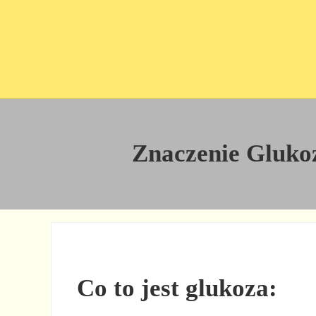
Przejdź do treści
Skip to site footer
Znaczenie Glukoz
Co to jest glukoza: