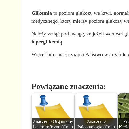
Glikemia
to poziom glukozy we krwi, normaln
medycznego, który mierzy poziom glukozy we
Należy wziąć pod uwagę, że jeżeli wartości glu
hiperglikemią.
Więcej informacji znajdą Państwo w artykule 
Powiązane znaczenia:
Znaczenie Organizmy
Znaczenie
Zn
heterotroficzne (Co to
Paleontologia (Co to
Króle