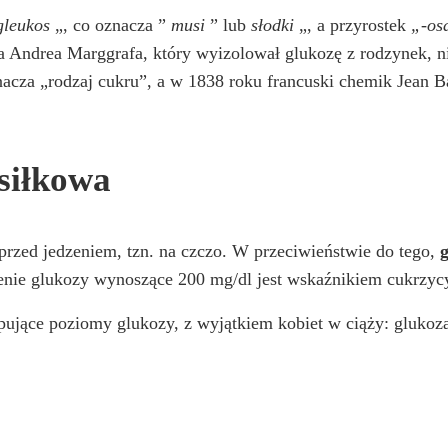
gleukos
„, co oznacza ”
musi
” lub
słodki
„, a przyrostek
„-os
a Andrea Marggrafa, który wyizolował glukozę z rodzynek, n
oznacza „rodzaj cukru”, a w 1838 roku francuski chemik Jean 
siłkowa
przed jedzeniem, tzn. na czczo. W przeciwieństwie do tego,
żenie glukozy wynoszące 200 mg/dl jest wskaźnikiem cukrzyc
ępujące poziomy glukozy, z wyjątkiem kobiet w ciąży: gluk