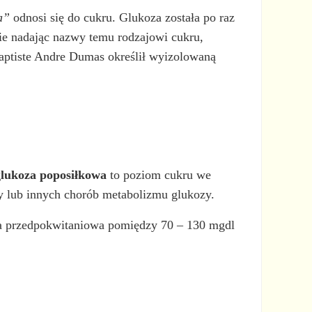
a”
odnosi się do cukru. Glukoza została po raz
ie nadając nazwy temu rodzajowi cukru,
Baptiste Andre Dumas określił wyizolowaną
glukoza poposiłkowa
to poziom cukru we
y lub innych chorób metabolizmu glukozy.
oza przedpokwitaniowa pomiędzy 70 – 130 mgdl