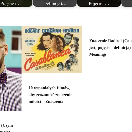
Pojęcie i…
Definicja)…
Pojęcie i…
Znaczenie Radical (Co 
jest, pojęcie i definicja)
Meanings
10 wspaniałych filmów,
aby zrozumieć znaczenie
miłości – Znaczenia
r (Czym