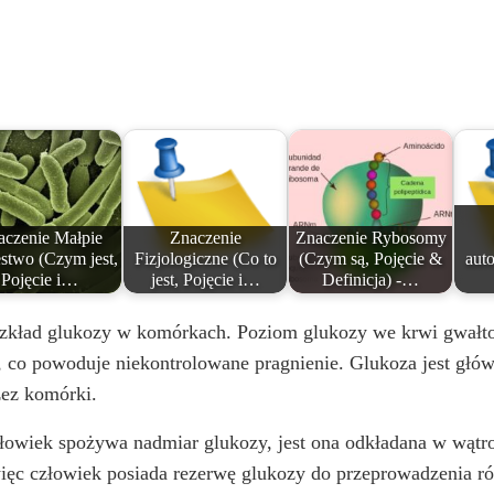
o
aczenie Małpie
Znaczenie
Znaczenie Rybosomy
stwo (Czym jest,
Fizjologiczne (Co to
(Czym są, Pojęcie &
aut
Pojęcie i…
jest, Pojęcie i…
Definicja) -…
rozkład glukozy w komórkach. Poziom glukozy we krwi gwałto
 co powoduje niekontrolowane pragnienie. Glukoza jest głów
zez komórki.
łowiek spożywa nadmiar glukozy, jest ona odkładana w wątrob
 więc człowiek posiada rezerwę glukozy do przeprowadzenia r