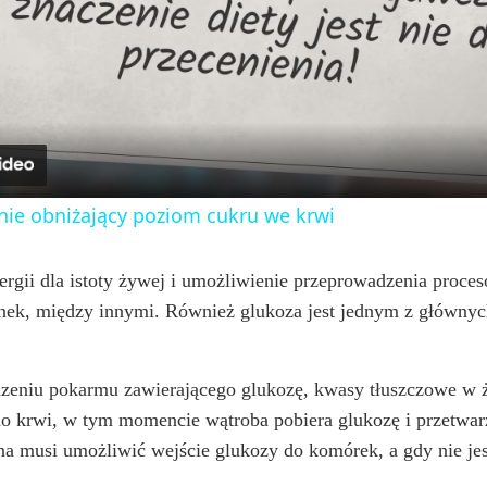
l
a
y
nie obniżający poziom cukru we krwi
V
ergii dla istoty żywej i umożliwienie przeprowadzenia proces
nek, między innymi. Również glukoza jest jednym z głównyc
i
d
dzeniu pokarmu zawierającego glukozę, kwasy tłuszczowe w ż
do krwi, w tym momencie wątroba pobiera glukozę i przetwar
e
a musi umożliwić wejście glukozy do komórek, a gdy nie je