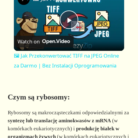
a
m
l
y
u
l
t
s
P
e
c
r
Watch on
e
l
e
🖼️ Jak Przekonwertować TIFF na JPEG Online
n
a
za Darmo | Bez Instalacji Oprogramowania
y
Czym są rybosomy:
V
Rybosomy są makrocząsteczkami odpowiedzialnymi za
i
syntezę lub translację aminokwasów z mRNA
(w
komórkach eukariotycznych) i
produkcję białek w
organizmach żywych
(w komórkach eukariotycznych i