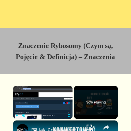
Znaczenie Rybosomy (Czym są,
Pojęcie & Definicja) – Znaczenia
×
Now Playing
×
P
U
F
🖼️ Jak Przekonwertować TIFF na JPEG Online za Darmo | Bez Instalacji Oprogramowania
l
n
u