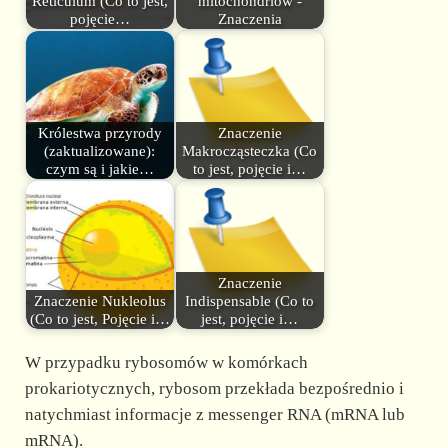
Reticulum (Co to jest,
mitochondriów -
pojęcie…
Znaczenia
Królestwa przyrody
Znaczenie
(zaktualizowane):
Makrocząsteczka (Co
czym są i jakie…
to jest, pojęcie i…
Znaczenie
Znaczenie Nukleolus
Indispensable (Co to
(Co to jest, Pojęcie i…
jest, pojęcie i…
W przypadku rybosomów w komórkach
prokariotycznych, rybosom przekłada bezpośrednio i
natychmiast informacje z messenger RNA (mRNA lub
mRNA).