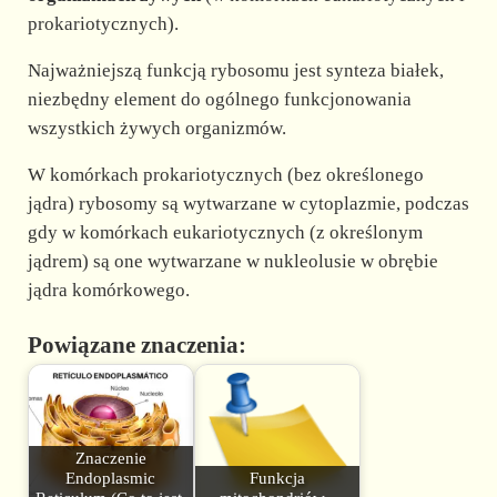
d
prokariotycznych).
e
Najważniejszą funkcją rybosomu jest synteza białek,
niezbędny element do ogólnego funkcjonowania
wszystkich żywych organizmów.
o
W komórkach prokariotycznych (bez określonego
jądra) rybosomy są wytwarzane w cytoplazmie, podczas
gdy w komórkach eukariotycznych (z określonym
jądrem) są one wytwarzane w nukleolusie w obrębie
jądra komórkowego.
Powiązane znaczenia:
Znaczenie
Endoplasmic
Funkcja