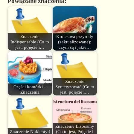
Powiązane znaczenia:
Znaczenie
Królestwa przyrody
Indispensable (Co to
(zaktualizowane):
jest, pojęcie i…
czym są i jakie…
Znaczenie
Części komórki –
Syntetyzować (Co to
Znaczenia
jest, pojęcie i…
Znaczenie Lizosomy
Znaczenie Nukleotyd
(Co to jest, Pojęcie i