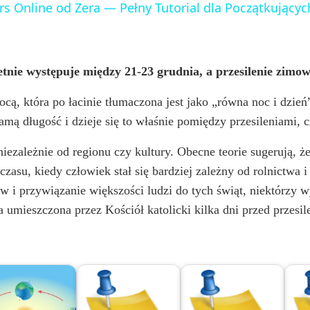
rs Online od Zera — Pełny Tutorial dla Początkujących
y
V
letnie występuje między 21-23 grudnia, a przesilenie zimo
i
ocą, która po łacinie tłumaczona jest jako „równa noc i dzi
mą długość i dzieje się to właśnie pomiędzy przesileniami, c
d
iezależnie od regionu czy kultury. Obecne teorie sugerują, ż
, czasu, kiedy człowiek stał się bardziej zależny od rolnictw
e
 i przywiązanie większości ludzi do tych świąt, niektórzy w
a umieszczona przez Kościół katolicki kilka dni przed przes
o