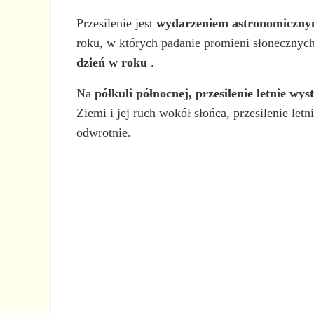
Przesilenie jest
wydarzeniem astronomicznym,
roku, w których padanie promieni słonecznyc
dzień w roku
.
Na
półkuli północnej,
przesilenie letnie wy
Ziemi i jej ruch wokół słońca, przesilenie le
odwrotnie.