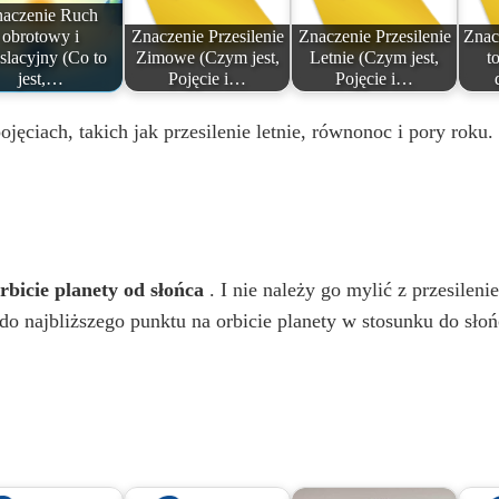
aczenie Ruch
obrotowy i
Znaczenie Przesilenie
Znaczenie Przesilenie
Znac
nslacyjny (Co to
Zimowe (Czym jest,
Letnie (Czym jest,
to
jest,…
Pojęcie i…
Pojęcie i…
jęciach, takich jak przesilenie letnie, równonoc i pory roku.
rbicie planety od słońca
. I nie należy go mylić z przesilenie
do najbliższego punktu na orbicie planety w stosunku do słoń