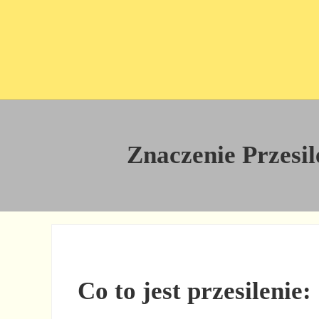
Przejdź do treści
Skip to site footer
Znaczenie Przesile
Co to jest przesilenie: