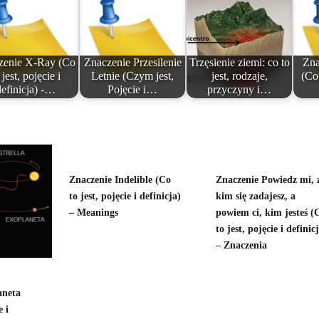
zenie X-Ray (Co
Znaczenie Przesilenie
Trzęsienie ziemi: co to
Zna
 jest, pojęcie i
Letnie (Czym jest,
jest, rodzaje,
(Co 
definicja) -…
Pojęcie i…
przyczyny i…
Znaczenie Indelible (Co
Znaczenie Powiedz mi, 
to jest, pojęcie i definicja)
kim się zadajesz, a
– Meanings
powiem ci, kim jesteś (
to jest, pojęcie i definic
– Znaczenia
aneta
e i