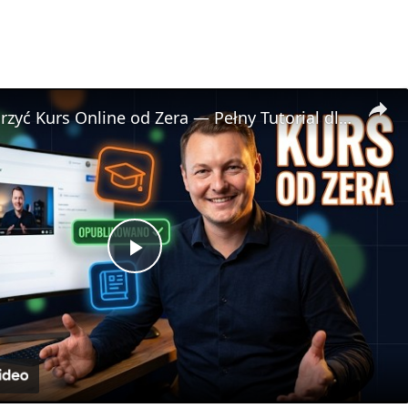
🎓 Jak Stworzyć Kurs Online od Zera — Pełny Tutorial dla Początkujących (Rejestracji do Publikacji)
P
l
a