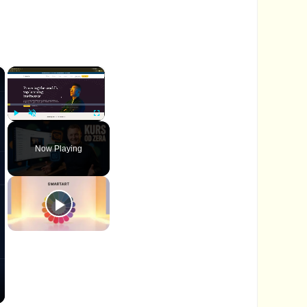
×
×
P
U
F
l
n
u
Now Playing
a
m
l
y
u
l
t
s
e
c
r
e
e
n