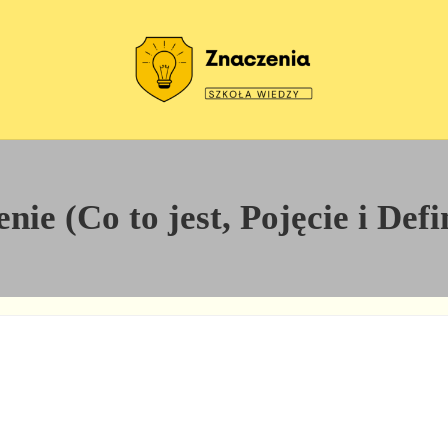
Szkoła wiedzy
Znaczenia
nie (Co to jest, Pojęcie i Def