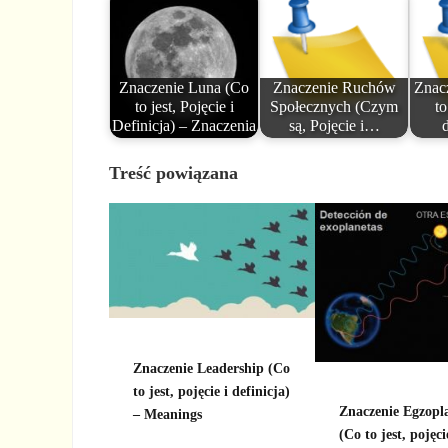
Znaczenie Luna (Co
Znaczenie Ruchów
Znac
to jest, Pojęcie i
Społecznych (Czym
to
Definicja) – Znaczenia
są, Pojęcie i…
Treść powiązana
Znaczenie Leadership (Co
to jest, pojęcie i definicja)
Znaczenie Egzopl
– Meanings
(Co to jest, pojęci