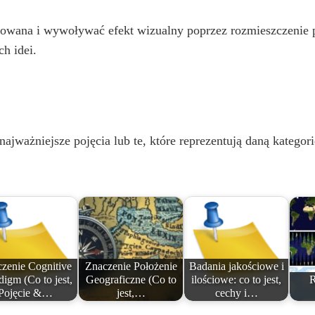
o
wana i wywoływać efekt wizualny poprzez rozmieszczenie poję
h idei.
ajważniejsze pojęcia lub te, które reprezentują daną kategori
zenie Cognitive
Znaczenie Położenie
Badania jakościowe i
digm (Co to jest,
Geograficzne (Co to
ilościowe: co to jest,
R
Pojęcie &…
jest,…
cechy i…