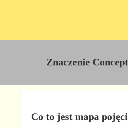
Przejdź do treści
Skip to site footer
Znaczenie Concept 
Co to jest mapa pojęc