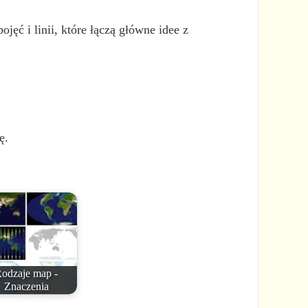
ć i linii, które łączą główne idee z
ę.
odzaje map -
Znaczenia