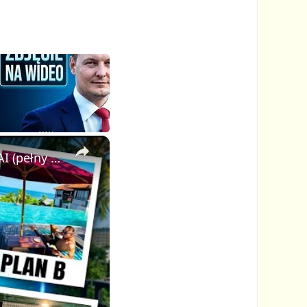
×
Jak stworzyłem wirusowe wideo Plan A Plan B w pętli z pomocą AI (pełny poradnik FlexClip)