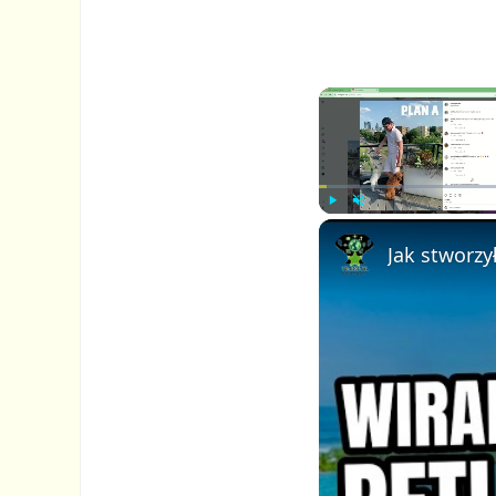
P
U
l
n
a
m
y
u
t
e