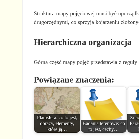
Struktura mapy pojęciowej musi być uporządko
drugorzędnymi, co sprzyja kojarzeniu złożonyc
Hierarchiczna organizacja
Górna część mapy pojęć przedstawia z reguły n
Powiązane znaczenia:
Planisfera: co to jest,
Znac
obrazy, elementy,
Badania terenowe: co
Para
które ją…
to jest, cechy…