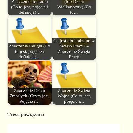
Znaczenie Teofania
(lub Dzień
(Co to jest, pojęcie i
Wielkanocny) (Co
definicja)…
to…
Co jest obchodzone w
Znaczenie Religia (Co
Święto Pracy? –
to jest, pojęcie i
Znaczenie Święta
definicja)…
Pracy
Znaczenie Dzień
Znaczenie Święta
Zmarłych (Czym jest,
Wojna (Co to jest,
Pojęcie i…
pojęcie i…
Treść powiązana