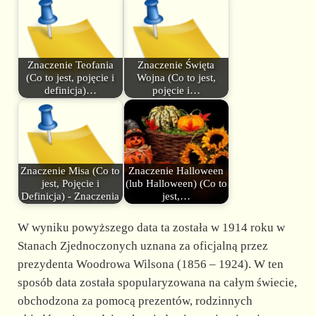
Znaczenie Teofania
Znaczenie Święta
(Co to jest, pojęcie i
Wojna (Co to jest,
definicja)…
pojęcie i…
Znaczenie Misa (Co to
Znaczenie Halloween
jest, Pojęcie i
(lub Halloween) (Co to
Definicja) - Znaczenia
jest,…
W wyniku powyższego data ta została w 1914 roku w
Stanach Zjednoczonych uznana za oficjalną przez
prezydenta Woodrowa Wilsona (1856 – 1924). W ten
sposób data została spopularyzowana na całym świecie,
obchodzona za pomocą prezentów, rodzinnych