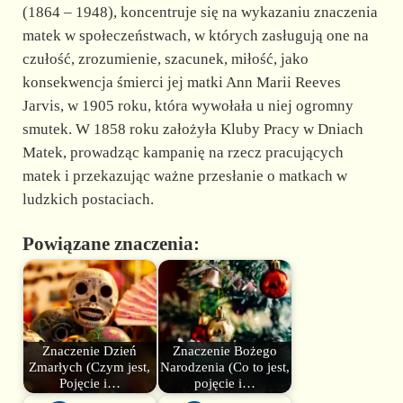
(1864 – 1948), koncentruje się na wykazaniu znaczenia
matek w społeczeństwach, w których zasługują one na
czułość, zrozumienie, szacunek, miłość, jako
konsekwencja śmierci jej matki Ann Marii Reeves
Jarvis, w 1905 roku, która wywołała u niej ogromny
smutek. W 1858 roku założyła Kluby Pracy w Dniach
Matek, prowadząc kampanię na rzecz pracujących
matek i przekazując ważne przesłanie o matkach w
ludzkich postaciach.
Powiązane znaczenia:
Znaczenie Dzień
Znaczenie Bożego
Zmarłych (Czym jest,
Narodzenia (Co to jest,
Pojęcie i…
pojęcie i…