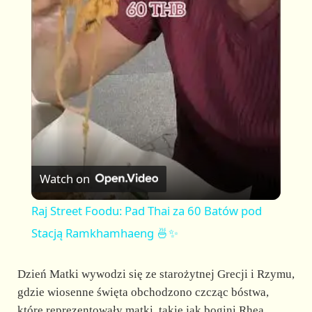
l
a
y
V
Watch on
i
Raj Street Foodu: Pad Thai za 60 Batów pod
Stacją Ramkhamhaeng 🍜✨
d
Dzień Matki wywodzi się ze starożytnej Grecji i Rzymu,
e
gdzie wiosenne święta obchodzono czcząc bóstwa,
które reprezentowały matki, takie jak bogini Rhea,