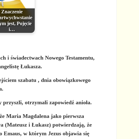
Znaczenie
rtwychwstanie
ym jest, Pojęcie
i…
ach i świadectwach Nowego Testamentu,
ngelistę Łukasza.
ejściem szabatu , dnia obowiązkowego
a.
y przyszli, otrzymali zapowiedź anioła.
, że Maria Magdalena jako pierwsza
a (Mateusz i Łukasz) potwierdzają, że
o Emaus, w którym Jezus objawia się