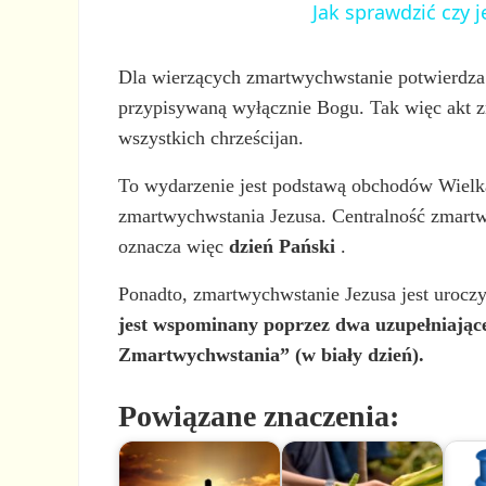
Jak sprawdzić czy
Dla wierzących zmartwychwstanie potwierdza 
przypisywaną wyłącznie Bogu. Tak więc akt zm
wszystkich chrześcijan.
To wydarzenie jest podstawą obchodów Wielkan
zmartwychwstania Jezusa. Centralność zmartwy
oznacza więc
dzień Pański
.
Ponadto, zmartwychwstanie Jezusa jest uroc
jest wspominany poprzez dwa uzupełniające 
Zmartwychwstania” (w biały dzień).
Powiązane znaczenia: