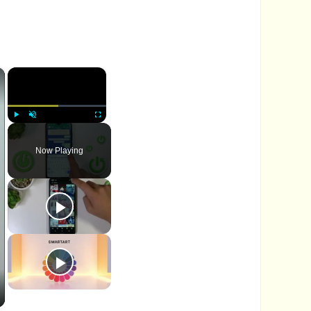
×
×
P
U
F
l
n
u
Now Playing
a
m
l
y
u
l
t
s
e
c
r
e
e
n