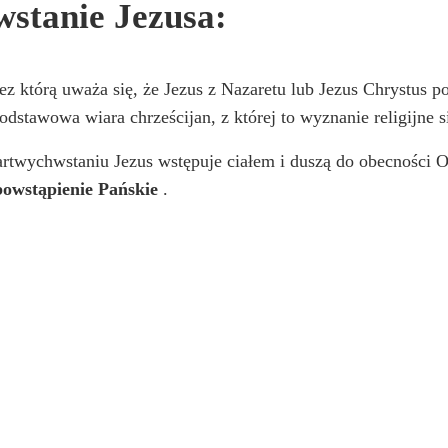
wstanie Jezusa:
z którą uważa się, że Jezus z Nazaretu lub Jezus Chrystus p
dstawowa wiara chrześcijan, z której to wyznanie religijne si
rtwychwstaniu Jezus wstępuje ciałem i duszą do obecności O
owstąpienie Pańskie
.