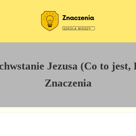
Szkoła wiedzy
Znaczenia
wstanie Jezusa (Co to jest, Po
Znaczenia