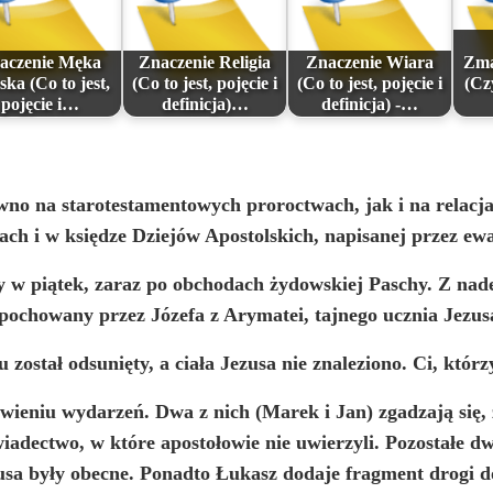
aczenie Męka
Znaczenie Religia
Znaczenie Wiara
Zma
ka (Co to jest,
(Co to jest, pojęcie i
(Co to jest, pojęcie i
(Cz
pojęcie i…
definicja)…
definicja) -…
wno na starotestamentowych proroctwach, jak i na relacj
ch i w księdze Dziejów Apostolskich, napisanej przez ewa
 w piątek, zaraz po obchodach żydowskiej Paschy. Z nad
pochowany przez Józefa z Arymatei, tajnego ucznia Jezus
został odsunięty, a ciała Jezusa nie znaleziono. Ci, którz
wieniu wydarzeń. Dwa z nich (Marek i Jan) zgadzają się
adectwo, w które apostołowie nie uwierzyli. Pozostałe dw
sa były obecne. Ponadto Łukasz dodaje fragment drogi d