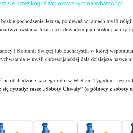
 jest się przez kogoś zablokowanym na WhatsApp?
y
boskie pochodzenie Jezusa, ponieważ w ramach myśli religi
V
artwychwstania Jezusa jest dowodem jego boskiej natury i jes
i
ocy i Komunii Świętej lub Eucharystii, w której wspominana
chwstania w myśli chrześcijańskiej dała dzisiejszą nazwę ni
d
e
zyście obchodzone każdego roku w Wielkim Tygodniu. Jest 
się rytuały: msze „Soboty Chwały” (o północy z soboty na 
o