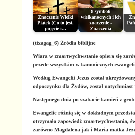
8 symboli
Znaczenie Wielki
wielkanocnych i ich
Zn
Piątek (Co to jest,
znaczenie -
Pańs
pojęcie i…
Znaczenia
(tixagag_6) Źródła biblijne
Wiara w zmartwychwstanie opiera się zaró
przede wszystkim w kanonicznych ewangelia
Według Ewangelii Jezus został ukrzyżowany
odpoczynku dla Żydów, został natychmiast 
Następnego dnia po szabacie kamień z grobu 
Ewangelie różnią się w dokładnym przedsta
otrzymała zapowiedź zmartwychwstania, świ
zarówno Magdalena jak i Maria matka Jezu