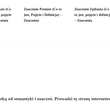
iate (Co
Znaczenie Premise (Co to
Znaczenie Epifania (Co
, pojęcie
jest, Pojęcie i Definicja) –
to jest, pojęcie i definic
czenia
Znaczenia
– Znaczenia
istką od semantyki i znaczeń. Prowadzi tę stronę interneto