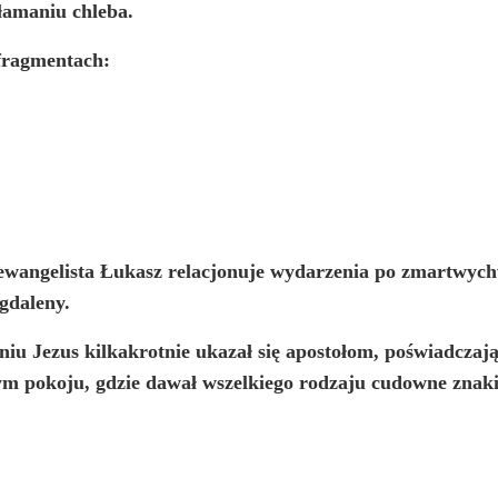
łamaniu chleba.
fragmentach:
 ewangelista Łukasz relacjonuje wydarzenia po zmartwych
gdaleny.
Jezus kilkakrotnie ukazał się apostołom, poświadczając t
rnym pokoju, gdzie dawał wszelkiego rodzaju cudowne znaki