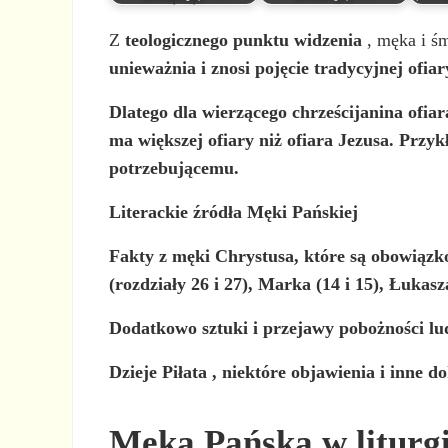
Z
teologicznego punktu widzenia
, męka i śm
unieważnia i znosi pojęcie tradycyjnej ofiar
Dlatego dla wierzącego chrześcijanina ofiar
ma większej ofiary niż ofiara Jezusa. Przy
potrzebującemu.
Literackie źródła Męki Pańskiej
Fakty z męki Chrystusa, które są obowiąz
(rozdziały 26 i 27), Marka (14 i 15), Łukas
Dodatkowo sztuki i przejawy pobożności lud
Dzieje Piłata , niektóre objawienia i inne 
Męka Pańska w liturgi