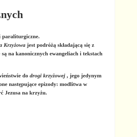
znych
 paraliturgiczne.
a Krzyżowa
jest podróżą składającą się z
e są na kanonicznych ewangeliach i tekstach
wieństwie do
drogi krzyżowej
, jego jedynym
 one następujące epizody: modlitwa w
rć Jezusa na krzyżu.