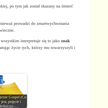
skiej, po tym jak został skazany na śmierć
onieważ prowadzi do zmartwychwstania
wieczne.
 wszystkim interpretuje się to jako
znak
tując życie tych, którzy mu towarzyszyli i
zenie Gospel (Co
 jest, pojęcie i
definicja) -…