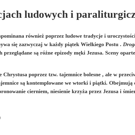
jach ludowych i paraliturgic
wspominana również poprzez ludowe tradycje i uroczystości
bywa się zazwyczaj w każdy piątek
Wielkiego Postu
.
Drog
ch przeglądane są różne epizody męki Jezusa. Sceny opart
 Chrystusa poprzez tzw.
tajemnice bolesne
, ale w przeci
tajemnice są kontemplowane we wtorki i piątki. Obejmują
ronowanie cierniem, niesienie krzyża przez Jezusa i śmie
)