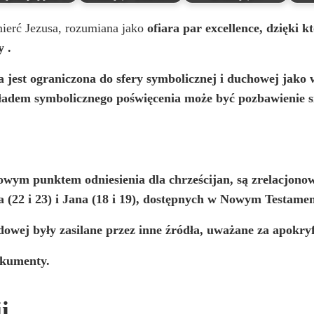
ierć Jezusa, rozumiana jako
ofiara par excellence, dzięki 
y
.
a jest ograniczona do sfery symbolicznej i duchowej jako 
kładem symbolicznego poświęcenia może być pozbawienie si
kowym punktem odniesienia dla chrześcijan, są zrelacjon
za (22 i 23) i Jana (18 i 19), dostępnych w Nowym Testamenc
owej były zasilane przez inne źródła, uważane za apokryfi
dokumenty.
i