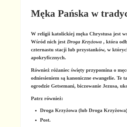
Męka Pańska w tradyc
W religii katolickiej męka Chrystusa jest 
Wśród nich jest
Droga Krzyżowa
, która od
czternastu stacji lub przystanków, w który
apokryficznych.
Również
różaniec święty
przypomina o męce
odniesieniem są kanoniczne ewangelie. Te 
ogrodzie Getsemani, biczowanie Jezusa, uko
Patrz również:
Droga Krzyżowa (lub Droga Krzyżowa
Post.