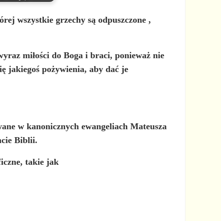
której wszystkie grzechy są odpuszczone
,
wyraz miłości do Boga i braci, ponieważ nie
ę jakiegoś pożywienia, aby dać je
owane w kanonicznych ewangeliach Mateusza
ie Biblii.
czne, takie jak