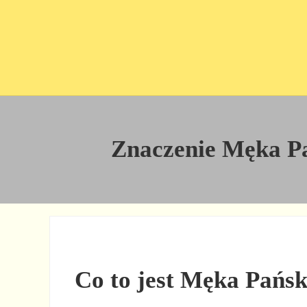
Przejdź do treści
Skip to site footer
Znaczenie Męka Pań
Co to jest Męka Pańsk