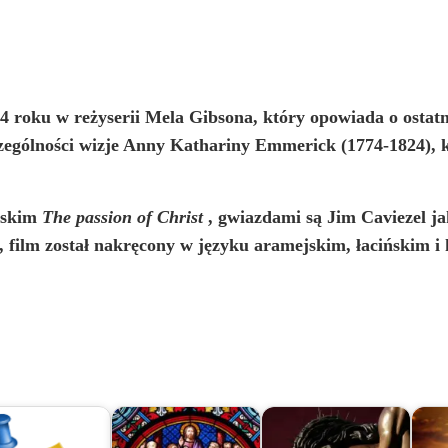
 roku w reżyserii Mela Gibsona, który opowiada o ostatn
zególności
wizje
Anny Kathariny Emmerick (1774-1824), kt
lskim
The passion of Christ
, gwiazdami są Jim Caviezel j
, film został nakręcony w języku aramejskim, łacińskim i