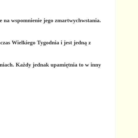
nie na wspomnienie jego zmartwychwstania.
dczas
Wielkiego Tygodnia
i jest jedną z
aniach. Każdy jednak upamiętnia to w inny