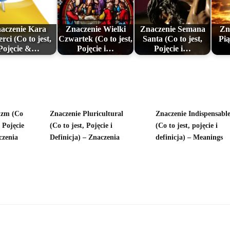
aczenie Kara
Znaczenie Wielki
Znaczenie Semana
Zn
rci (Co to jest,
Czwartek (Co to jest,
Santa (Co to jest,
Pią
Pojęcie &…
Pojęcie i…
Pojęcie i…
izm (Co
Znaczenie Pluricultural
Znaczenie Indispensabl
 Pojęcie
(Co to jest, Pojęcie i
(Co to jest, pojęcie i
czenia
Definicja) – Znaczenia
definicja) – Meanings