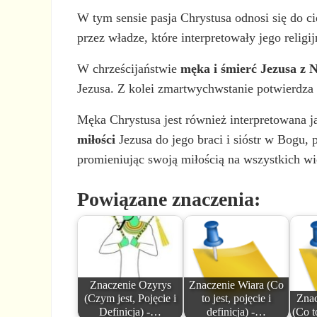
W tym sensie pasja Chrystusa odnosi się do cie
przez władze, które interpretowały jego religi
W chrześcijaństwie
męka i śmierć Jezusa z N
Jezusa. Z kolei zmartwychwstanie potwierdza 
Męka Chrystusa jest również interpretowana 
miłości
Jezusa do jego braci i sióstr w Bogu,
promieniując swoją miłością na wszystkich wi
Powiązane znaczenia:
Znaczenie Ozyrys
Znaczenie Wiara (Co
(Czym jest, Pojęcie i
to jest, pojęcie i
Znac
Definicja) -…
definicja) -…
(Co t