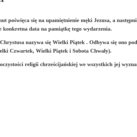
inut poświęca się na upamiętnienie męki Jezusa, a następ
je konkretna data na pamiątkę tego wydarzenia.
 Chrystusa nazywa się
Wielki Piątek
. Odbywa się ono po
lki Czwartek, Wielki Piątek i Sobota Chwały).
zystości religii chrześcijańskiej we wszystkich jej wyzn