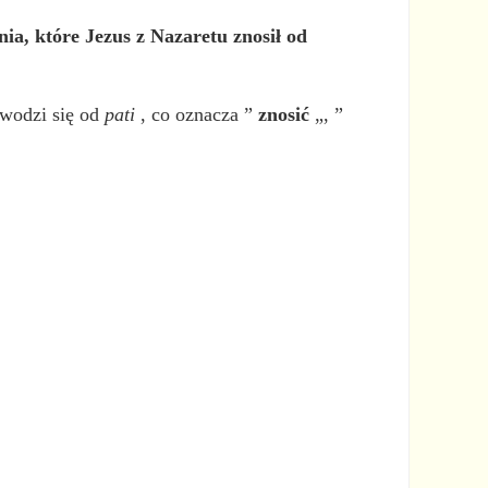
enia, które Jezus z Nazaretu znosił od
ywodzi się od
pati
, co oznacza ”
znosić
„, ”