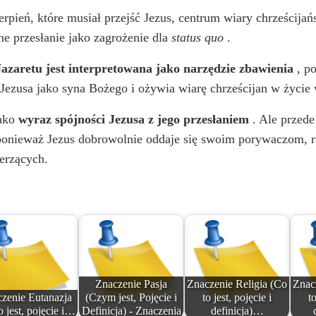
rpień, które musiał przejść Jezus, centrum wiary chrześcijań
jne przesłanie jako zagrożenie dla
status quo
.
azaretu jest interpretowana jako narzędzie zbawienia
, p
Jezusa jako syna Bożego i ożywia wiarę chrześcijan w życie 
jako
wyraz spójności Jezusa z jego przesłaniem
. Ale przede
 ponieważ Jezus dobrowolnie oddaje się swoim porywaczom, ra
erzących.
Znaczenie Pasja
Znaczenie Religia (Co
Znac
zenie Eutanazja
(Czym jest, Pojęcie i
to jest, pojęcie i
to
o jest, pojęcie i…
Definicja) - Znaczenia
definicja)…