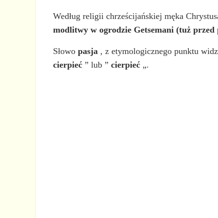
Według religii chrześcijańskiej męka Chrystu
modlitwy w ogrodzie Getsemani (tuż przed 
Słowo
pasja
, z etymologicznego punktu widz
cierpieć
” lub ”
cierpieć
„.