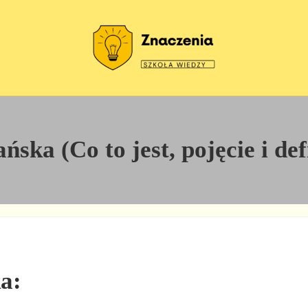
Szkoła wiedzy
Znaczenia
ska (Co to jest, pojęcie i def
a: