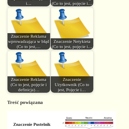
i…
(Co to jest, pojęcie i…
Znaczenie Reklama
wprowadzająca w błąd
Znaczenie Netykieta
(Co to jest,…
(Co to jest, pojęcie i…
Znaczenie Reklama
Znaczenie
(Co to jest, pojęcie i
Użytkownik (Co to
definicja)…
jest, Pojęcie i…
Treść powiązana
Znaczenie Pustelnik