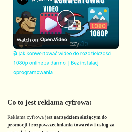
a
m
l
y
u
l
t
s
P
e
c
r
Watch on
e
l
e
🎬 Jak konwertować wideo do rozdzielczości
n
a
1080p online za darmo | Bez instalacji
oprogramowania
y
V
Co to jest reklama cyfrowa:
i
Reklama cyfrowa jest
narzędziem służącym do
promocji i rozpowszechniania towarów i usług za