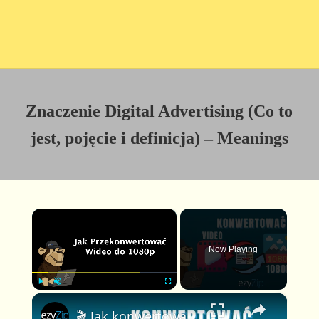
Znaczenie Digital Advertising (Co to
jest, pojęcie i definicja) – Meanings
×
Now Playing
×
P
U
F
🎬 Jak konwertować wideo do rozdzielczości 1080p online za darmo | Bez instalacji oprogramowania
l
n
u