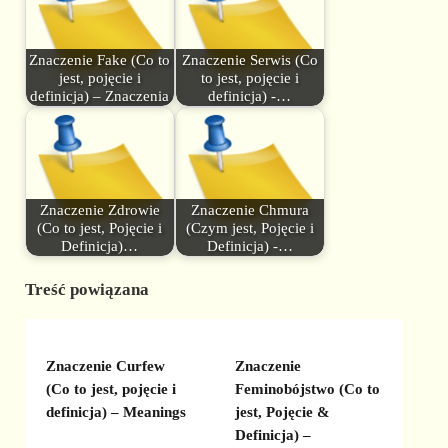
Znaczenie Fake (Co to
Znaczenie Serwis (Co
jest, pojęcie i
to jest, pojęcie i
definicja) – Znaczenia
definicja) -…
Znaczenie Zdrowie
Znaczenie Chmura
(Co to jest, Pojęcie i
(Czym jest, Pojęcie i
Definicja)…
Definicja) -…
Treść powiązana
Znaczenie Curfew
Znaczenie
(Co to jest, pojęcie i
Feminobójstwo (Co to
definicja) – Meanings
jest, Pojęcie &
Definicja) –