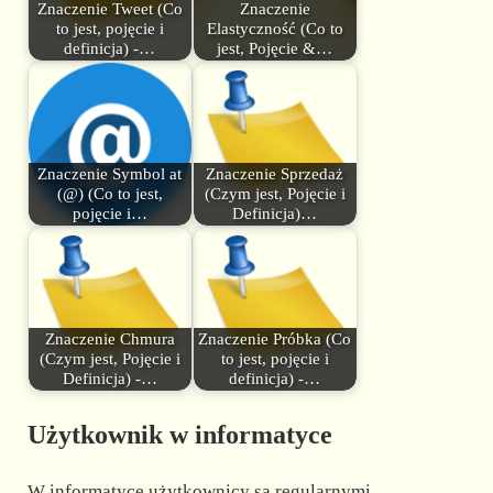
Znaczenie Tweet (Co
Znaczenie
to jest, pojęcie i
Elastyczność (Co to
definicja) -…
jest, Pojęcie &…
Znaczenie Symbol at
Znaczenie Sprzedaż
(@) (Co to jest,
(Czym jest, Pojęcie i
pojęcie i…
Definicja)…
Znaczenie Chmura
Znaczenie Próbka (Co
(Czym jest, Pojęcie i
to jest, pojęcie i
Definicja) -…
definicja) -…
Użytkownik w informatyce
W informatyce użytkownicy są regularnymi