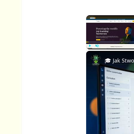
P
U
l
n
a
m
y
u
t
e