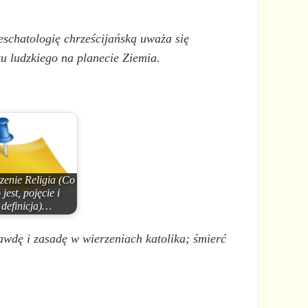
eschatologię chrześcijańską uważa się
ku ludzkiego na planecie Ziemia.
zenie Religia (Co
 jest, pojęcie i
definicja)…
awdę i zasadę w wierzeniach katolika; śmierć