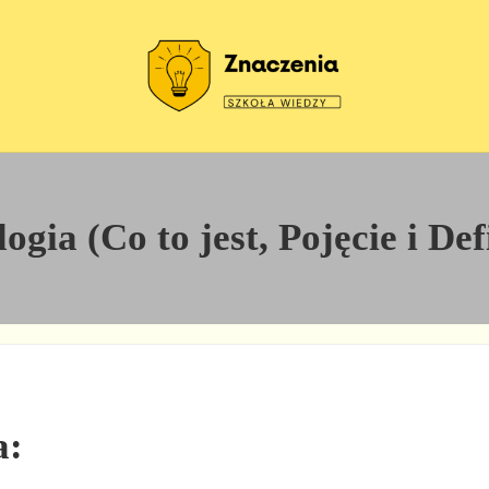
Szkoła wiedzy
Znaczenia
gia (Co to jest, Pojęcie i De
a: