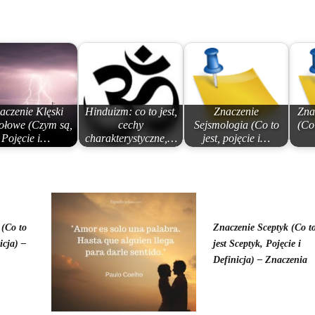
aczenie Klęski
Hinduizm: co to jest,
Znaczenie
Zna
ołowe (Czym są,
cechy
Sejsmologia (Co to
(Co 
Pojęcie i…
charakterystyczne,…
jest, pojęcie i…
 (Co to
Znaczenie Sceptyk (Co t
nicja) –
jest Sceptyk, Pojęcie i
Definicja) – Znaczenia