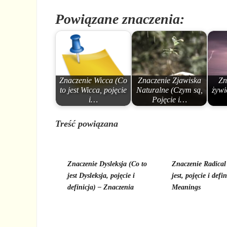
Powiązane znaczenia:
Znaczenie Wicca (Co
Znaczenie Zjawiska
Zn
to jest Wicca, pojęcie
Naturalne (Czym są,
żywi
i…
Pojęcie i…
Treść powiązana
Znaczenie Dysleksja (Co to
Znaczenie Radical
jest Dysleksja, pojęcie i
jest, pojęcie i defi
definicja) – Znaczenia
Meanings