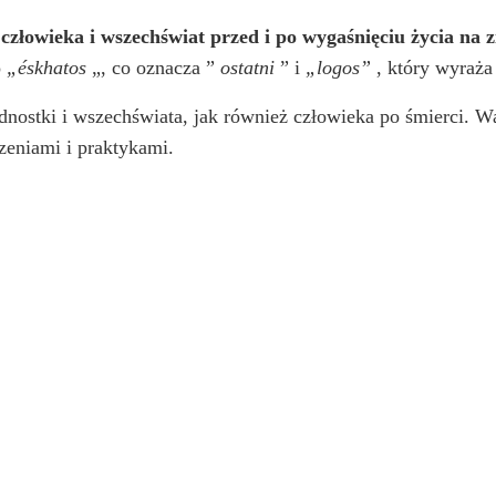
człowieka i wszechświat przed i po wygaśnięciu życia na 
o
„éskhatos
„, co oznacza ”
ostatni
” i
„logos”
, który wyraż
dnostki i wszechświata, jak również człowieka po śmierci. W
zeniami i praktykami.