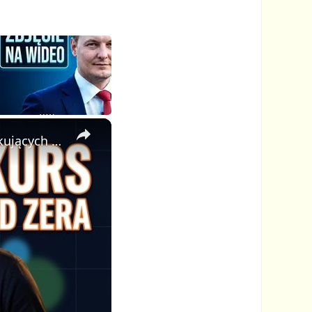
×
🎓 Jak Stworzyć Kurs Online od Zera — Pełny Tutorial dla Początkujących (Rejestracji do Publikacji)