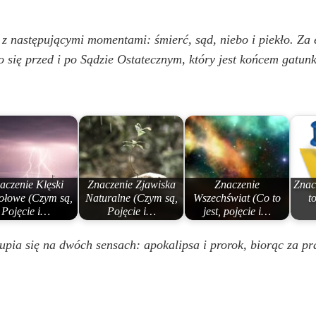
 z następującymi momentami: śmierć, sąd, niebo i piekło. Za 
o się przed i po Sądzie Ostatecznym, który jest końcem gatun
aczenie Klęski
Znaczenie Zjawiska
Znaczenie
Znac
ołowe (Czym są,
Naturalne (Czym są,
Wszechświat (Co to
to
Pojęcie i…
Pojęcie i…
jest, pojęcie i…
pia się na dwóch sensach: apokalipsa i prorok, biorąc za pr