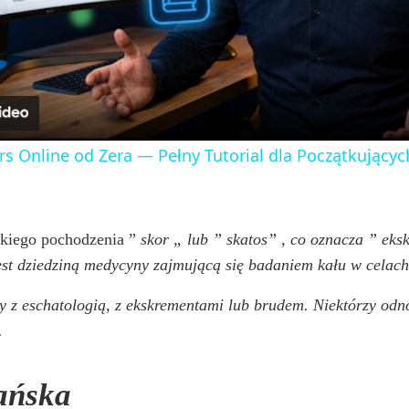
l
a
y
rs Online od Zera — Pełny Tutorial dla Początkujących
V
i
eckiego pochodzenia ”
skor
„
lub ”
skatos”
, co oznacza ”
eks
est dziedziną medycyny zajmującą się badaniem kału w celac
d
y z eschatologią, z ekskrementami lub brudem. Niektórzy odno
.
e
jańska
o