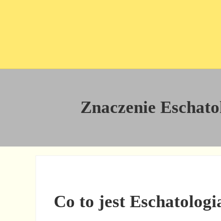
Przejdź do treści
Skip to site footer
Znaczenie Eschatolo
Co to jest Eschatologi