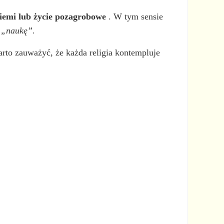
ziemi lub życie pozagrobowe
. W tym sensie
a
„naukę”.
arto zauważyć, że każda religia kontempluje