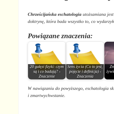
Chrześcijańska eschatologia
utożsamiana jest
doktrynę, która bada wszystko to, co wydarzył
Powiązane znaczenia:
20 gałęzi fizyki: czym
Sens życia (Co to jest,
Zn
są i co badają? -
pojęcie i definicja) -
żywi
Znaczenie
Znaczenia
W nawiązaniu do powyższego, eschatologia sku
i zmartwychwstanie.