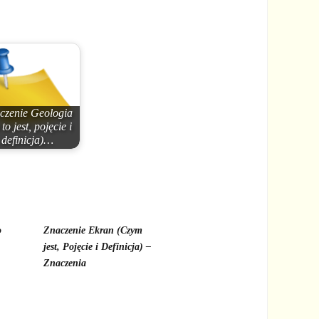
czenie Geologia
to jest, pojęcie i
definicja)…
o
Znaczenie Ekran (Czym
jest, Pojęcie i Definicja) –
Znaczenia