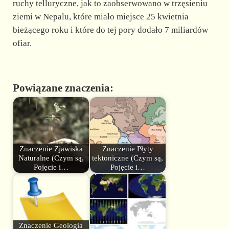
ruchy telluryczne, jak to zaobserwowano w trzęsieniu
ziemi w Nepalu, które miało miejsce 25 kwietnia
bieżącego roku i które do tej pory dodało 7 miliardów
ofiar.
Powiązane znaczenia:
Znaczenie Zjawiska
Znaczenie Płyty
Naturalne (Czym są,
tektoniczne (Czym są,
Pojęcie i…
Pojęcie i…
Znaczenie Geologia