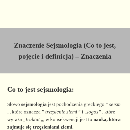
Znaczenie Sejsmologia (Co to jest,
pojęcie i definicja) – Znaczenia
Co to jest sejsmologia:
Słowo
sejsmologia
jest pochodzenia greckiego ”
seism
„, które oznacza ”
trzęsienie ziemi
” i
„logos”
, które
wyraża
„traktat
„, w konsekwencji jest to
nauka, która
zajmuje się trzęsieniami ziemi.