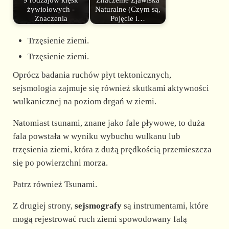
9 rodzajów klęsk
Znaczenie Zjawiska
żywiołowych -
Naturalne (Czym są,
Znaczenia
Pojęcie i…
Trzęsienie ziemi.
Trzęsienie ziemi.
Oprócz badania ruchów płyt tektonicznych,
sejsmologia zajmuje się również skutkami aktywności
wulkanicznej na poziom drgań w ziemi.
Natomiast tsunami, znane jako fale pływowe, to duża
fala powstała w wyniku wybuchu wulkanu lub
trzęsienia ziemi, która z dużą prędkością przemieszcza
się po powierzchni morza.
Patrz również Tsunami.
Z drugiej strony,
sejsmografy
są instrumentami, które
mogą rejestrować ruch ziemi spowodowany falą