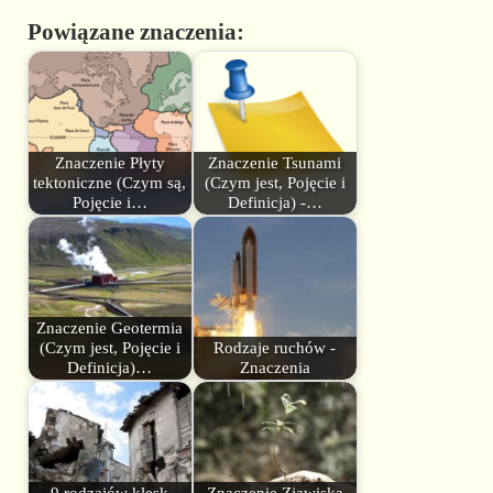
Powiązane znaczenia:
Znaczenie Płyty
Znaczenie Tsunami
tektoniczne (Czym są,
(Czym jest, Pojęcie i
Pojęcie i…
Definicja) -…
Znaczenie Geotermia
(Czym jest, Pojęcie i
Rodzaje ruchów -
Definicja)…
Znaczenia