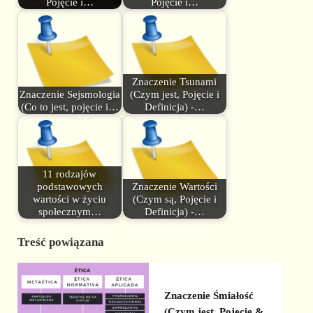
Pojęcie i…
Pojęcie i…
Znaczenie Tsunami
Znaczenie Sejsmologia
(Czym jest, Pojęcie i
(Co to jest, pojęcie i…
Definicja) -…
11 rodzajów
podstawowych
Znaczenie Wartości
wartości w życiu
(Czym są, Pojęcie i
społecznym…
Definicja) -…
Treść powiązana
Znaczenie Śmiałość
(Czym jest, Pojęcie &