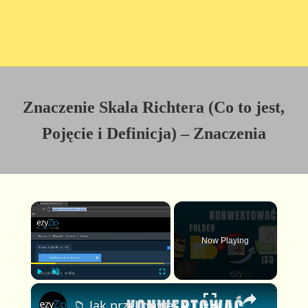
Znaczenie Skala Richtera (Co to jest,
Pojęcie i Definicja) – Znaczenia
×
Now Playing
×
P
U
F
📁 Jak przekonwertować folder do ISO online za darmo | Bez instalacji oprogramowania
l
n
u