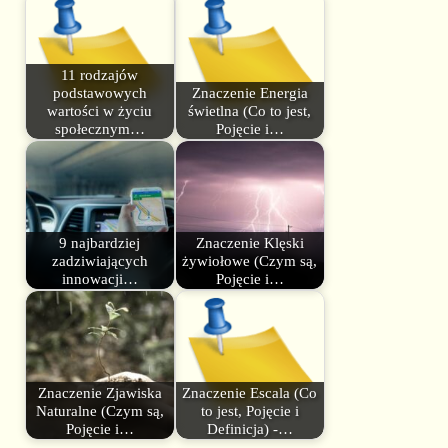
11 rodzajów
podstawowych
Znaczenie Energia
wartości w życiu
świetlna (Co to jest,
społecznym…
Pojęcie i…
9 najbardziej
Znaczenie Klęski
zadziwiających
żywiołowe (Czym są,
innowacji…
Pojęcie i…
Znaczenie Zjawiska
Znaczenie Escala (Co
Naturalne (Czym są,
to jest, Pojęcie i
Pojęcie i…
Definicja) -…