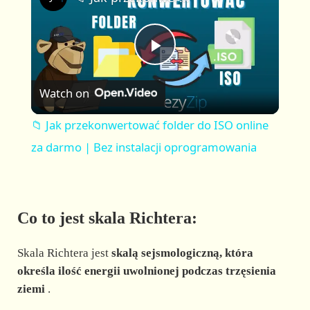
a
m
l
y
u
l
t
s
P
e
c
r
Watch on
e
l
e
📁 Jak przekonwertować folder do ISO online
n
a
za darmo | Bez instalacji oprogramowania
y
Co to jest skala Richtera:
V
Skala Richtera jest
skalą sejsmologiczną, która
i
określa ilość energii uwolnionej podczas trzęsienia
ziemi
.