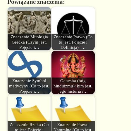
Powiązane znaczenia:
Znaczenie Mitologia
Znaczenie Prawo (Co
Grecka (Czym jest,
to jest, Pojęcie i
Pojęcie i…
Definicja) -…
Znaczenie Symbol
Ganesha (bóg
medycyny (Co to jest,
hinduizmu): kim jest,
Pojęcie i…
jego historia i…
Znaczenie Rzeka (Co
Znaczenie Prawo
to jest, Pojęcie i
Naturalne (Co to jest,