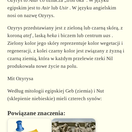
Ozyrys to
Asar
co oznacza „tron oka”. W języku
egipskim jest to
Asir
lub
Usir
. W języku angielskim
nosi on nazwę Ozyrys.
Ozyrys przedstawiany jest z zieloną lub czarną skórą, z
koroną
atef
, laską
heka
i biczem lub centrum
uas
.
Zielony kolor jego skóry reprezentuje kolor wegetacji i
regeneracji, z kolei czarny kolor jest związany z żyzną i
czarną ziemią, która w każdym przelewie rzeki Nil
produkowała nowe życie na polu.
Mit Ozyrysa
Według mitologii egipskiej Geb (ziemia) i Nut
(sklepienie niebieskie) mieli czterech synów:
Powiązane znaczenia: