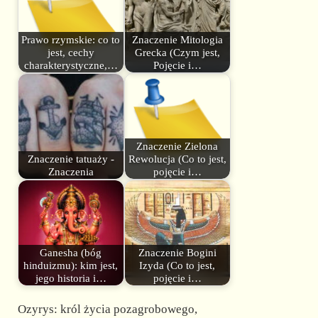
Prawo rzymskie: co to
Znaczenie Mitologia
jest, cechy
Grecka (Czym jest,
charakterystyczne,…
Pojęcie i…
Znaczenie Zielona
Znaczenie tatuaży -
Rewolucja (Co to jest,
Znaczenia
pojęcie i…
Ganesha (bóg
Znaczenie Bogini
hinduizmu): kim jest,
Izyda (Co to jest,
jego historia i…
pojęcie i…
Ozyrys: król życia pozagrobowego,