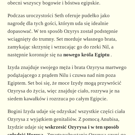
obecni wszyscy bogowie i bóstwa egipskie.
Podczas uroczystości Seth oferuje pudełko jako
nagrodę dla tych gości, którym uda się idealnie
dopasować. W ten sposób Ozyrys został podstępnie
wciągnięty do trumny. Set morduje własnego brata,
zamykając skrzynię i wrzucając go do rzeki Nil, a
następnie koronuje się na
nowego króla Egiptu
.
Izyda znajduje swojego męża i brata Ozyrysa martwego
podążającego z prądem Nilu i czuwa nad nim poza
Egiptem. Set boi się, że moce Izydy mogą przywrócić
Ozyrysa do życia, więc znajduje ciało, rozrywa je na
siedem kawałków i rozrzuca po całym Egipcie.
Bogini Izyda udaje się odzyskać wszystkie części ciała
Ozyrysa z wyjątkiem genitaliów. Z pomocą Anubisa,
Izydzie udaje się
wskrzesić Ozyrysa i w ten sposób
spłodzić Horusa
. Zmartwychwstanie Ozyrysa czyni go