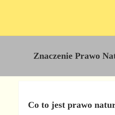
Przejdź do treści
Skip to site footer
Znaczenie Prawo Natu
Co to jest prawo natu