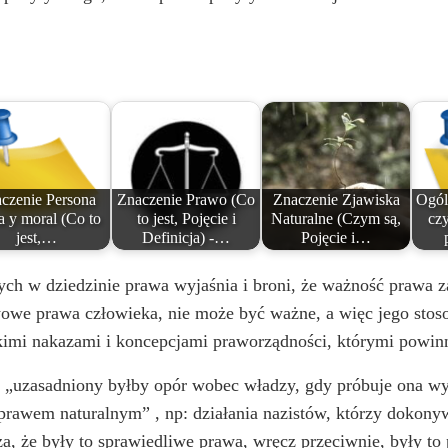
o
czenie Persona
Znaczenie Prawo (Co
Znaczenie Zjawiska
Ogól
ca y moral (Co to
to jest, Pojęcie i
Naturalne (Czym są,
cz
jest,…
Definicja) -…
Pojęcie i…
ych w dziedzinie prawa wyjaśnia i broni, że ważność prawa z
wowe prawa człowieka, nie może być ważne, a więc jego stos
kimi nakazami i koncepcjami praworządności, którymi powinn
) „uzasadniony byłby opór wobec władzy, gdy próbuje ona wy
z prawem naturalnym” , np: działania nazistów, którzy dokon
a, że były to sprawiedliwe prawa, wręcz przeciwnie, były t