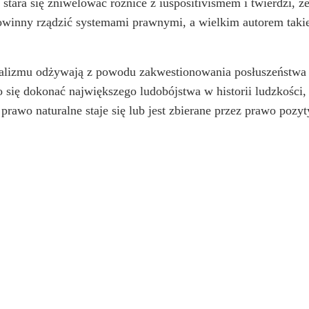
stara się zniwelować różnice z iuspositivismem i twierdzi, ż
winny rządzić systemami prawnymi, a wielkim autorem takie
ralizmu odżywają z powodu zakwestionowania posłuszeństwa
się dokonać największego ludobójstwa w historii ludzkości,
prawo naturalne staje się lub jest zbierane przez prawo pozy