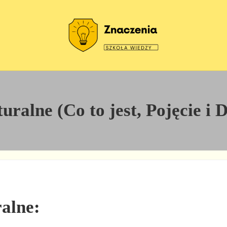
Szkoła wiedzy
Znaczenia
ralne (Co to jest, Pojęcie i D
ralne: