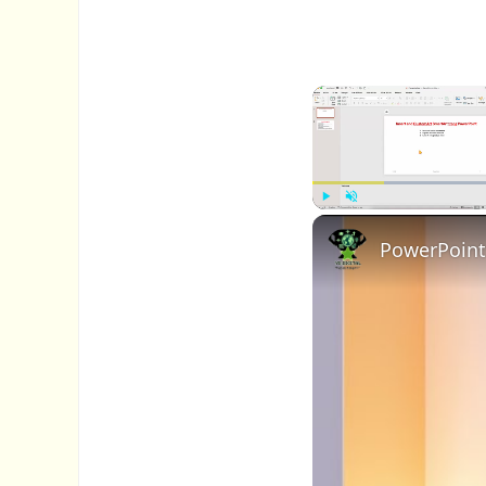
P
U
PowerPoint
l
n
a
m
y
u
t
e