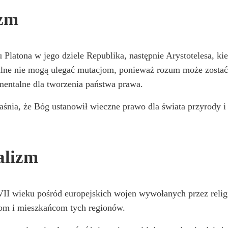
izm
 Platona w jego dziele Republika, następnie Arystotelesa, ki
uralne nie mogą ulegać mutacjom, ponieważ rozum może zost
mentalne dla tworzenia państwa prawa.
ia, że Bóg ustanowił wieczne prawo dla świata przyrody i świ
alizm
II wieku pośród europejskich wojen wywołanych przez religię
om i mieszkańcom tych regionów.