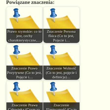
Powiązane znaczenia:
Prawo rzymskie: co to
Znaczenie Persona
jest, cechy
física (Co to jest,
charakterystyczne,…
Pojęcie i…
Znaczenie Prawo
Znaczenie Wolność
Pozytywne (Co to jest,
(Co to jest, pojęcie i
Pojęcie i…
definicja)…
Znaczenie Prawa
Znaczenie
Człowieka (Czym są,
Elastyczność (Co to