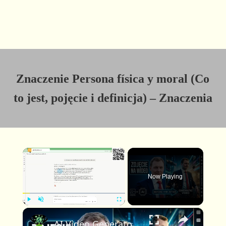
Znaczenie Persona física y moral (Co
to jest, pojęcie i definicja) – Znaczenia
×
Now Playing
×
P
U
F
AI Video Generator: stwórz profesjonalne kinowe wideo z jednego zdjęcia i jednego promptu
l
n
u