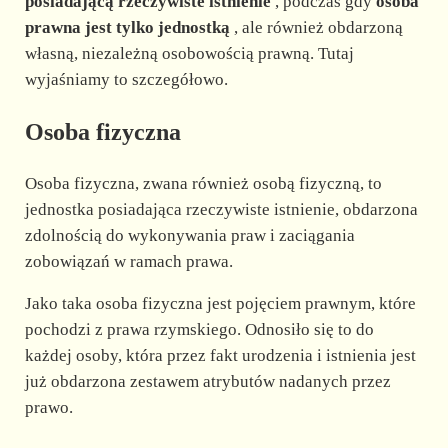
d
posiadającą rzeczywiste istnienie
, podczas gdy
osoba
prawna jest tylko jednostką
, ale również obdarzoną
własną, niezależną osobowością prawną. Tutaj
e
wyjaśniamy to szczegółowo.
o
Osoba fizyczna
Osoba fizyczna, zwana również osobą fizyczną, to
jednostka posiadająca rzeczywiste istnienie, obdarzona
zdolnością do wykonywania praw i zaciągania
zobowiązań w ramach prawa.
Jako taka osoba fizyczna jest pojęciem prawnym, które
pochodzi z prawa rzymskiego. Odnosiło się to do
każdej osoby, która przez fakt urodzenia i istnienia jest
już obdarzona zestawem atrybutów nadanych przez
prawo.