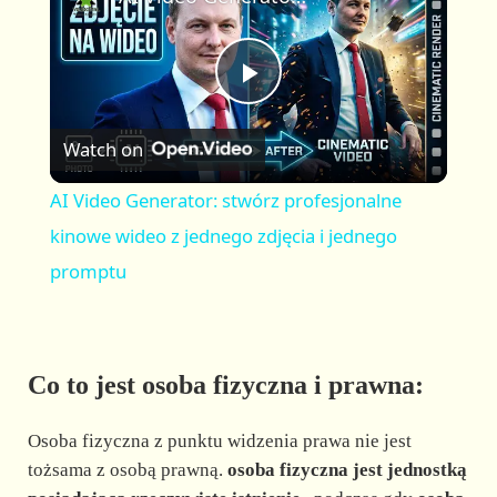
a
m
l
y
u
l
t
s
P
e
c
r
Watch on
e
l
e
AI Video Generator: stwórz profesjonalne
n
a
kinowe wideo z jednego zdjęcia i jednego
promptu
y
V
Co to jest osoba fizyczna i prawna:
i
Osoba fizyczna z punktu widzenia prawa nie jest
tożsama z osobą prawną.
osoba fizyczna jest jednostką