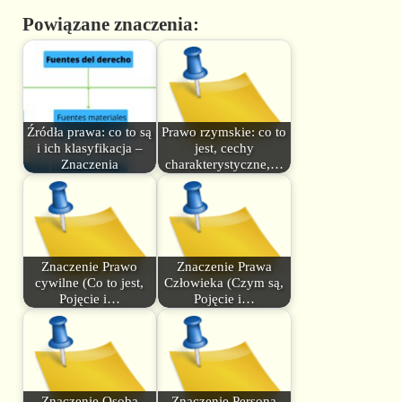
Powiązane znaczenia:
Źródła prawa: co to są
Prawo rzymskie: co to
i ich klasyfikacja –
jest, cechy
Znaczenia
charakterystyczne,…
Znaczenie Prawo
Znaczenie Prawa
cywilne (Co to jest,
Człowieka (Czym są,
Pojęcie i…
Pojęcie i…
Znaczenie Osoba
Znaczenie Persona