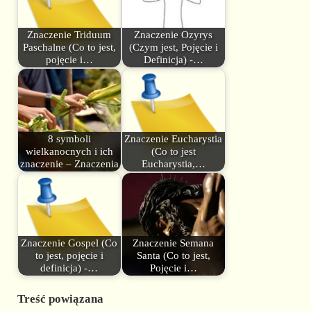
Znaczenie Triduum
Znaczenie Ozyrys
Paschalne (Co to jest,
(Czym jest, Pojęcie i
pojęcie i…
Definicja) -…
8 symboli
Znaczenie Eucharystia
wielkanocnych i ich
(Co to jest
znaczenie – Znaczenia
Eucharystia,…
Znaczenie Gospel (Co
Znaczenie Semana
to jest, pojęcie i
Santa (Co to jest,
definicja) -…
Pojęcie i…
Treść powiązana