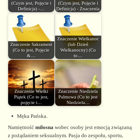
(Czym jest, Pojęcie i
(Czym jest, Pojęcie i
Definicja) -…
Definicja) - Znaczenia
Znaczenie Wielkanoc
Znaczenie Sakrament
(lub Dzień
(Co to jest, Pojęcie
Wielkanocny) (Co
&…
to…
Znaczenie Wielki
Znaczenie Niedziela
Piątek (Co to jest,
Palmowa (Co to jest
pojęcie i…
Niedziela…
Męka Pańska.
Namiętność
miłosna
wobec osoby jest emocją związaną
z pożądaniem seksualnym. Pasja do zespołu, sportu,