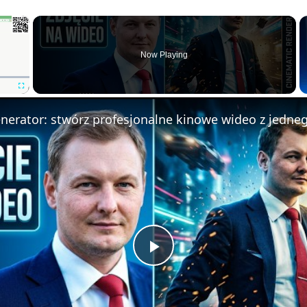
×
Now Playing
F
u
l
l
s
c
r
e
e
n
P
l