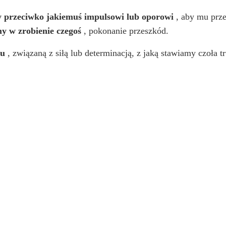
my przeciwko jakiemuś impulsowi lub oporowi
, aby mu prze
my w zrobienie czegoś
, pokonanie przeszkód.
łu
, związaną z siłą lub determinacją, z jaką stawiamy czoła 