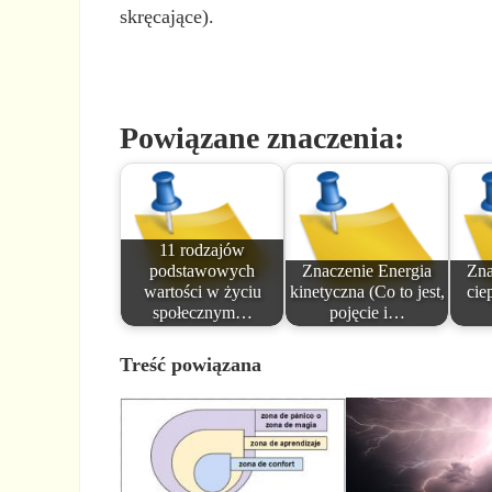
skręcające).
Powiązane znaczenia:
11 rodzajów
podstawowych
Znaczenie Energia
Zna
wartości w życiu
kinetyczna (Co to jest,
cie
społecznym…
pojęcie i…
Treść powiązana