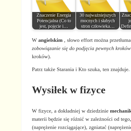
Znaczenie Energia
30 najważniejszych
Znac
Potencjalna (Co to
mocnych i słabych
j
jest, pojęcie i…
stron człowieka…
Defin
W
angielskim
, słowo effort można przetłum
zobowiązanie się do podjęcia pewnych kroków
kroków).
Patrz także Starania i Kto szuka, ten znajduje.
Wysiłek w fizyce
W fizyce, a dokładniej w dziedzinie
mechanik
materii będzie się różnić w zależności od teg
(naprężenie rozciągające), zgniatać (naprężeni