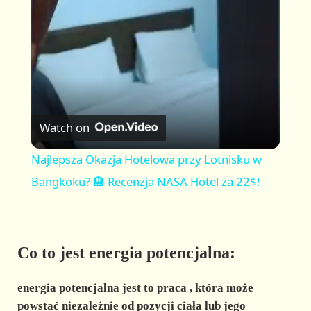
a
y
V
Watch on
i
Najlepsza Okazja Hotelowa przy Lotnisku w
Bangkoku? 🏨 Recenzja NASA Hotel za 22$!
d
e
Co to jest energia potencjalna:
o
energia potencjalna
jest to
praca
, która może
powstać niezależnie od
pozycji
ciała
lub jego