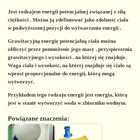
Jest rodzajem energii potencjalnej związanej z
siłą
ciężkości
. Można ją zdefiniować jako
zdolność
ciała
w podwyższonej
pozycji
do
wytwarzania energii
.
Grawitacyjną energię potencjalną
ciała można
obliczyć przez pomnożenie jego
masy
,
przyspieszenia
grawitacyjnego
i
wysokości
, na której się znajduje.
Waga ciała i wysokość, na której znajduje się ciało są
wprost proporcjonalne
do energii, którą mogą
wytworzyć.
Przykładem
tego rodzaju energii jest energia, którą
jest w stanie wytworzyć woda w zbiorniku wodnym.
Powiązane znaczenia: