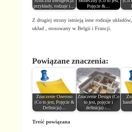
Sztuczna inteligencja:
Słoneczny (Co to jest,
(Co t
przykłady, rodzaje i…
Pojęcie &…
Z drugiej strony istnieją inne rodzaje układów,
układ , stosowany w Belgii i Francji.
Powiązane znaczenia:
Znaczenie Oneroso
Znaczenie Design (Co
Zn
(Co to jest, Pojęcie &
to jest, pojęcie i
hand
Definicja)…
definicja) -…
Treść powiązana