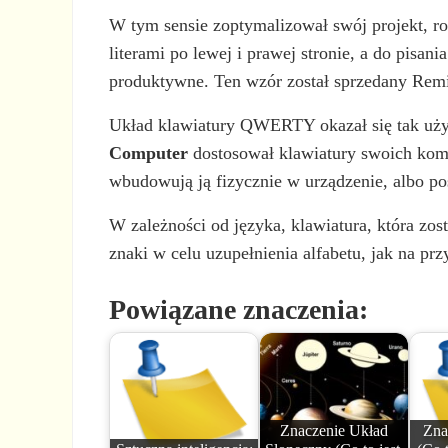
W tym sensie zoptymalizował swój projekt, ro
literami po lewej i prawej stronie, a do pisa
produktywne. Ten wzór został sprzedany Remi
Układ klawiatury QWERTY okazał się tak użyt
Computer
dostosował klawiatury swoich komp
wbudowują ją fizycznie w urządzenie, albo p
W zależności od języka, klawiatura, która zo
znaki w celu uzupełnienia alfabetu, jak na prz
Powiązane znaczenia:
Znaczenie Układ
Zna