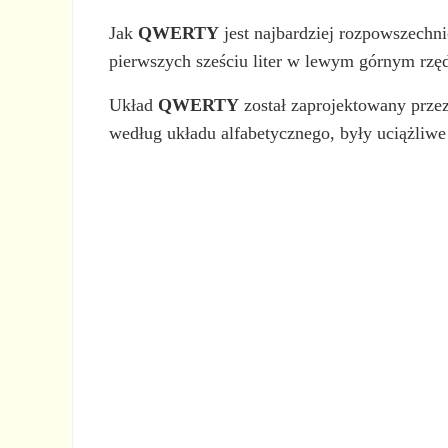
Jak
QWERTY
jest najbardziej rozpowszech
pierwszych sześciu liter w lewym górnym rzęd
Układ
QWERTY
został zaprojektowany prze
według układu alfabetycznego, były uciążliw