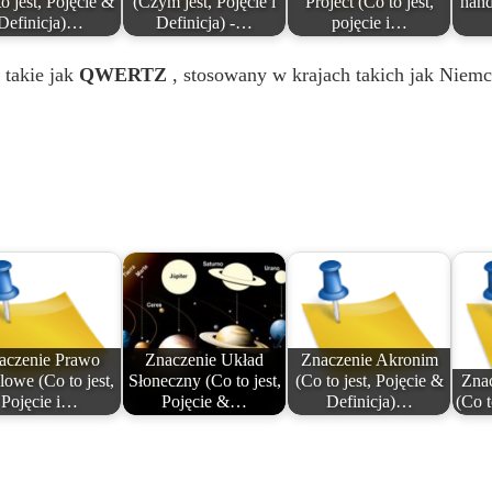
o jest, Pojęcie &
(Czym jest, Pojęcie i
Project (Co to jest,
hand
Definicja)…
Definicja) -…
pojęcie i…
 takie jak
QWERTZ
, stosowany w krajach takich jak Niemcy
aczenie Prawo
Znaczenie Układ
Znaczenie Akronim
lowe (Co to jest,
Słoneczny (Co to jest,
(Co to jest, Pojęcie &
Znac
Pojęcie i…
Pojęcie &…
Definicja)…
(Co t