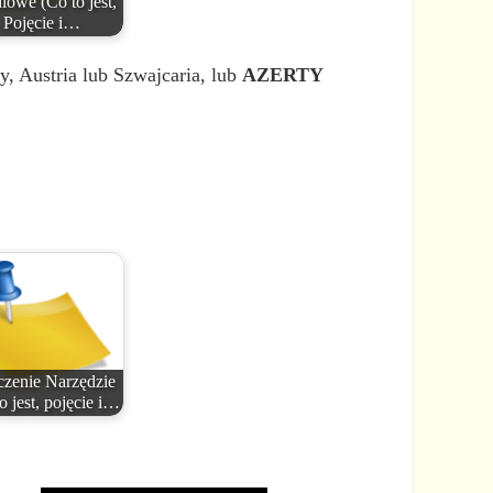
lowe (Co to jest,
Pojęcie i…
, Austria lub Szwajcaria, lub
AZERTY
zenie Narzędzie
o jest, pojęcie i…