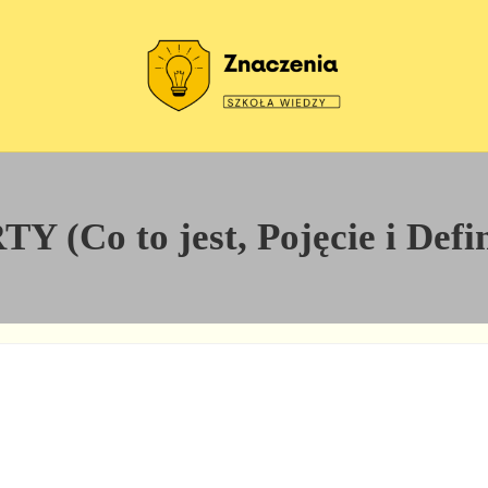
Szkoła wiedzy
Znaczenia
 (Co to jest, Pojęcie i Defin