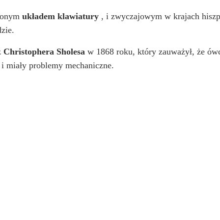
nionym
układem klawiatury
, i zwyczajowym w krajach hisz
zie.
z
Christophera Sholesa
w 1868 roku, który zauważył, że ów
e i miały problemy mechaniczne.