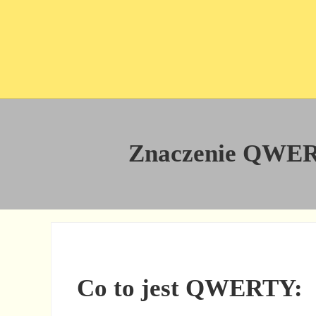
Przejdź do treści
Skip to site footer
Znaczenie QWERTY
Co to jest QWERTY: