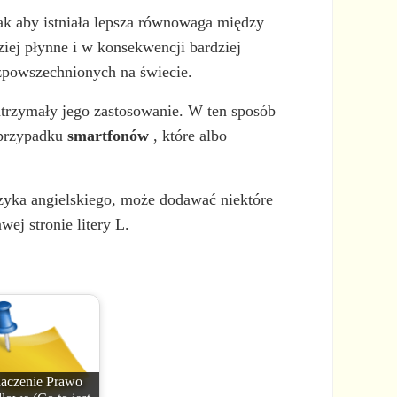
tak aby istniała lepsza równowaga między
ziej płynne i w konsekwencji bardziej
ozpowszechnionych na świecie.
dtrzymały jego zastosowanie. W ten sposób
 przypadku
smartfonów
, które albo
ęzyka angielskiego, może dodawać niektóre
wej stronie litery L.
aczenie Prawo