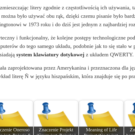
zmieszczając litery zgodnie z częstotliwością ich używania, 
nia można było używać obu rąk, dzięki czemu pisanie było bard
ngtonowi w 1973 roku i do dziś jest jednym z najbardziej r
eczny i funkcjonalny, że kolejne postępy technologiczne po
uterów do tego samego układu, podobnie jak to się stało w
osiadają
system klawiatury dotykowej
z układem QWERTY.
stała zaprojektowana przez Amerykanina i przeznaczona dla j
ykład literę Ñ w języku hiszpańskim, która znajduje się po pra
czenie Oneroso
Znaczenie Projekt
Meaning of Life
Zn