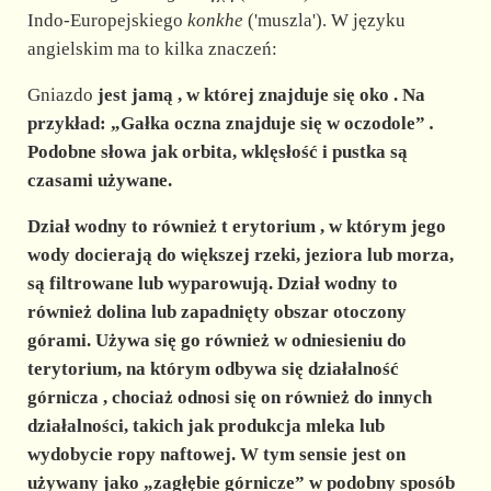
Indo-Europejskiego
konkhe
('muszla'). W języku
angielskim ma to kilka znaczeń:
Gniazdo
jest
jamą
, w której znajduje się
oko
. Na
przykład: „Gałka oczna znajduje się w oczodole”
.
Podobne słowa jak orbita, wklęsłość i pustka są
czasami używane.
Dział wodny
to również
t
erytorium
, w którym jego
wody docierają do większej rzeki, jeziora lub morza,
są filtrowane lub wyparowują. Dział wodny to
również
dolina
lub zapadnięty obszar otoczony
górami. Używa się go również w odniesieniu do
terytorium, na którym
odbywa się działalność
górnicza
, chociaż odnosi się on również do innych
działalności, takich jak produkcja mleka lub
wydobycie ropy naftowej. W tym sensie jest on
używany jako „zagłębie górnicze” w podobny sposób