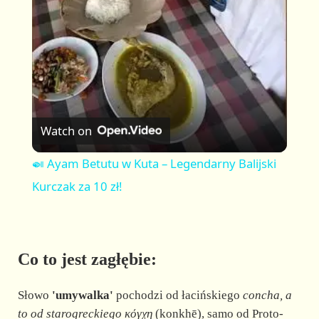
a
y
V
Watch on
i
🍛 Ayam Betutu w Kuta – Legendarny Balijski
Kurczak za 10 zł!
d
e
Co to jest zagłębie:
o
Słowo
'umywalka'
pochodzi od łacińskiego
concha, a
to od starogreckiego
κόγχη
(konkhē), samo od Proto-