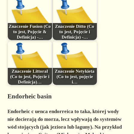
Znaczenie Fusion (Co
Znaczenie Ditto (Co
to jest, Pojęcie &
to jest, Pojęcie i
Definicja) -…
Definicja) -…
Znaczenie Littoral
Znaczenie Netykieta
(Co to jest, Pojęcie i
(Co to jest, pojęcie
Definicja)…
i…
Endorheic basin
Endorheic
c
uenca endorreica
to taka, której wody
nie docierają do morza, lecz wpływają do systemów
wód stojących (jak jeziora lub laguny). Na przykład